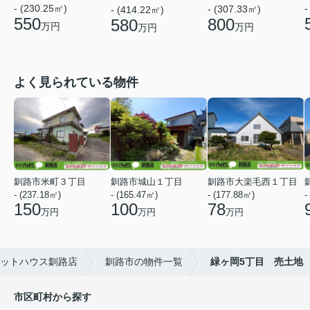
- (230.25㎡)
-
- (307.33㎡)
- (414.22㎡)
550
800
580
万円
万円
万円
よく見られている物件
釧路市米町３丁目
釧路市城山１丁目
釧路市大楽毛西１丁目
- (237.18㎡)
- (165.47㎡)
- (177.88㎡)
-
150
100
78
万円
万円
万円
ットハウス釧路店
釧路市の物件一覧
緑ヶ岡5丁目 売土地
市区町村から探す