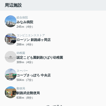
周辺施設
総合病院
みなみ病院
245ｍ（4分）
コンビニエンスストア
ローソン 釧路緑ヶ岡店
288ｍ（4分）
幼稚園
認定こども園釧路ひばり幼稚園
309ｍ（4分）
スーパー
コープさっぽろ 中央店
504ｍ（7分）
郵便局
釧路武佐郵便局
638ｍ（8分）