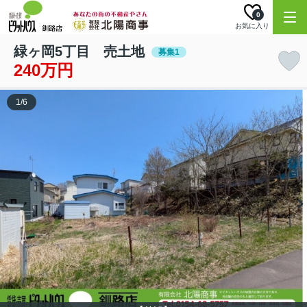
0
お気に入り
緑ヶ岡5丁目 売土地
募集1
240万円
1
/
6