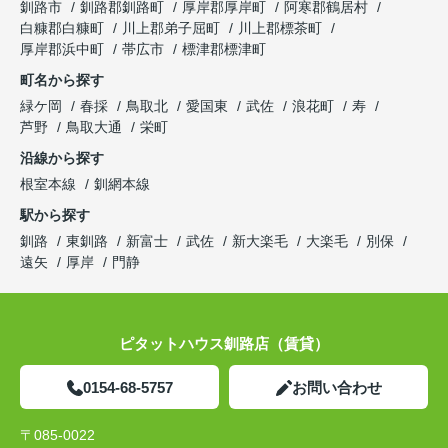
釧路市
釧路郡釧路町
厚岸郡厚岸町
阿寒郡鶴居村
白糠郡白糠町
川上郡弟子屈町
川上郡標茶町
厚岸郡浜中町
帯広市
標津郡標津町
町名から探す
緑ケ岡
春採
鳥取北
愛国東
武佐
浪花町
寿
芦野
鳥取大通
栄町
沿線から探す
根室本線
釧網本線
駅から探す
釧路
東釧路
新富士
武佐
新大楽毛
大楽毛
別保
遠矢
厚岸
門静
ピタットハウス釧路店（賃貸）
0154-68-5757
お問い合わせ
〒085-0022