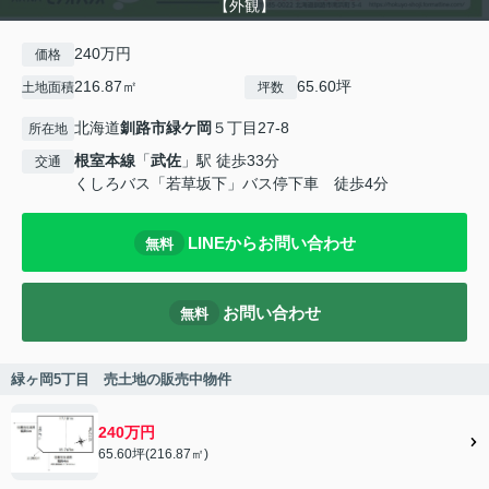
【外観】
240万円
価格
216.87㎡
65.60坪
土地面積
坪数
北海道
釧路市
緑ケ岡
５丁目27-8
所在地
根室本線
「
武佐
」駅 徒歩33分
交通
くしろバス「若草坂下」バス停下車 徒歩4分
LINEからお問い合わせ
無料
お問い合わせ
無料
緑ヶ岡5丁目 売土地の販売中物件
240万円
65.60坪(216.87㎡)