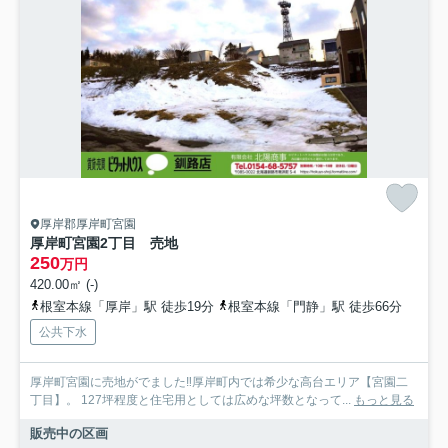
厚岸郡厚岸町宮園
厚岸町宮園2丁目 売地
250
万円
420.00㎡ (-)
根室本線「厚岸」駅 徒歩19分
根室本線「門静」駅 徒歩66分
公共下水
厚岸町宮園に売地がでました‼厚岸町内では希少な高台エリア【宮園二
丁目】。 127坪程度と住宅用としては広めな坪数となって...
もっと見る
販売中の区画