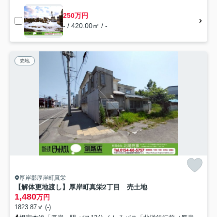
250万円
- / 420.00㎡ / -
売地
厚岸郡厚岸町真栄
【解体更地渡し】厚岸町真栄2丁目 売土地
1,480
万円
1823.87㎡ (-)