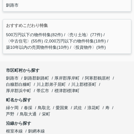
釧路市
おすすめこだわり特集
500万円以下の物件特集(82件)
〈売り土地〉(77件)
〈中古住宅〉(55件)
2,000万円以下の物件特集(18件)
築10年以内の売買物件特集(10件)
〈投資物件〉(9件)
市区町村から探す
釧路市
釧路郡釧路町
厚岸郡厚岸町
阿寒郡鶴居村
白糠郡白糠町
川上郡弟子屈町
川上郡標茶町
厚岸郡浜中町
帯広市
標津郡標津町
町名から探す
緑ケ岡
春採
鳥取北
愛国東
武佐
浪花町
寿
芦野
鳥取大通
栄町
沿線から探す
根室本線
釧網本線