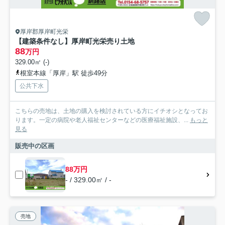
厚岸郡厚岸町光栄
【建築条件なし】厚岸町光栄売り土地
88
万円
329.00㎡ (-)
根室本線「厚岸」駅 徒歩49分
公共下水
こちらの売地は、土地の購入を検討されている方にイチオシとなってお
ります。一定の病院や老人福祉センターなどの医療福祉施設、...
もっと
見る
販売中の区画
88万円
- / 329.00㎡ / -
売地