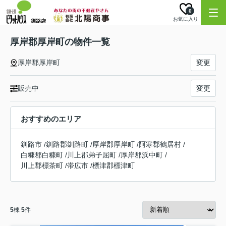
0
お気に入り
厚岸郡厚岸町の物件一覧
厚岸郡厚岸町
変更
販売中
変更
おすすめのエリア
釧路市
/
釧路郡釧路町
/
厚岸郡厚岸町
/
阿寒郡鶴居村
/
白糠郡白糠町
/
川上郡弟子屈町
/
厚岸郡浜中町
/
川上郡標茶町
/
帯広市
/
標津郡標津町
5
棟
5
件