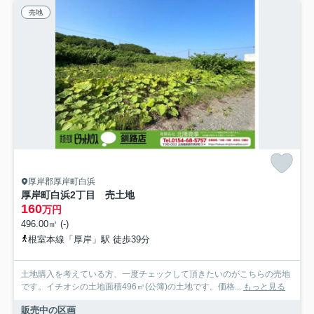
売地
厚岸郡厚岸町白浜
厚岸町白浜2丁目 売土地
160
万円
496.00㎡ (-)
根室本線「厚岸」駅 徒歩39分
土地購入を考えている方、一度チェックして頂きたいのがこちらの売地
です。イチオシの土地面積496㎡(公簿)の土地です。価格...
もっと見る
販売中の区画