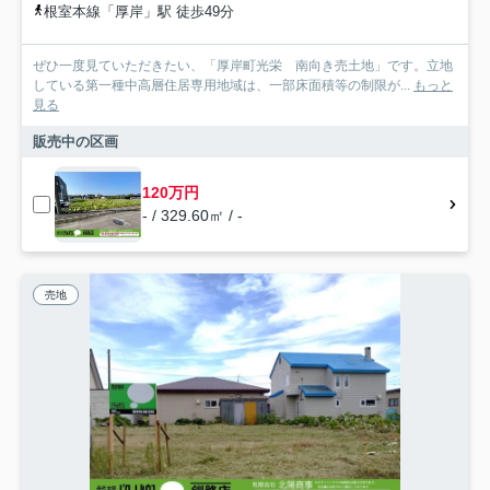
根室本線「厚岸」駅 徒歩49分
ぜひ一度見ていただきたい、「厚岸町光栄 南向き売土地」です。立地
している第一種中高層住居専用地域は、一部床面積等の制限が...
もっと
見る
販売中の区画
120万円
- / 329.60㎡ / -
売地