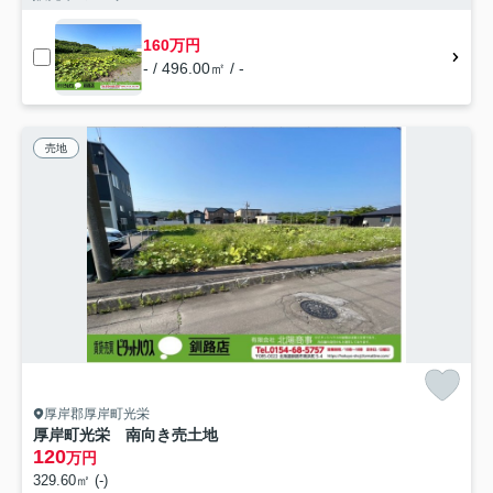
160万円
- / 496.00㎡ / -
売地
厚岸郡厚岸町光栄
厚岸町光栄 南向き売土地
120
万円
329.60㎡ (-)