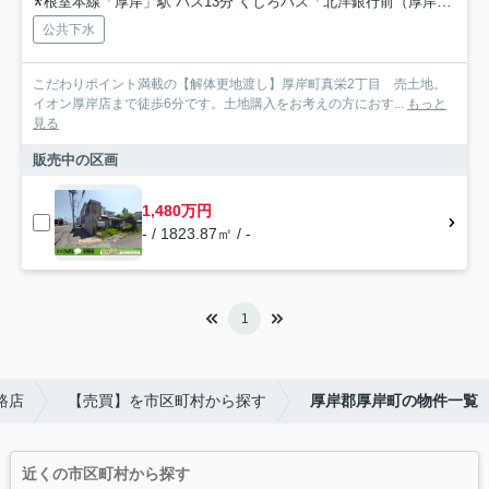
根室本線「厚岸」駅 バス13分 くしろバス「北洋銀行前（厚岸町）」 停歩1分
公共下水
こだわりポイント満載の【解体更地渡し】厚岸町真栄2丁目 売土地。
イオン厚岸店まで徒歩6分です。土地購入をお考えの方におす...
もっと
見る
販売中の区画
1,480万円
- / 1823.87㎡ / -
1
路店
【売買】を市区町村から探す
厚岸郡厚岸町の物件一覧
近くの市区町村から探す