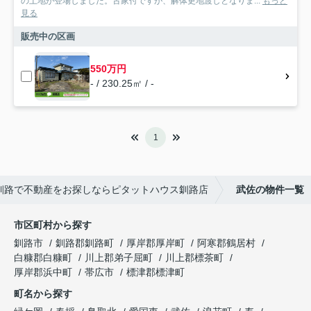
の土地が登場しました。古家付ですが、解体更地渡しとなりま...
もっと
見る
販売中の区画
550万円
- / 230.25㎡ / -
1
釧路で不動産をお探しならピタットハウス釧路店
武佐の物件一覧
市区町村から探す
釧路市
釧路郡釧路町
厚岸郡厚岸町
阿寒郡鶴居村
白糠郡白糠町
川上郡弟子屈町
川上郡標茶町
厚岸郡浜中町
帯広市
標津郡標津町
町名から探す