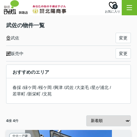
0
お気に入り
武佐の物件一覧
武佐
変更
販売中
変更
おすすめのエリア
春採
/
緑ケ岡
/
桜ケ岡
/
興津
/
武佐
/
大楽毛
/
星が浦北
/
若草町
/
新栄町
/
文苑
4
棟
4
件
中古一戸建