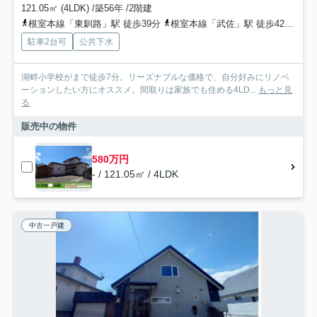
121.05㎡ (4LDK) /築56年 /2階建
根室本線「東釧路」駅 徒歩39分
根室本線「武佐」駅 徒歩42分
根
駐車2台可
公共下水
湖畔小学校がまで徒歩7分。リーズナブルな価格で、自分好みにリノベ
ーションしたい方にオススメ。間取りは家族でも住める4LD...
もっと見
る
販売中の物件
580万円
- / 121.05㎡ / 4LDK
中古一戸建