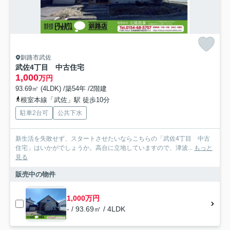
釧路市武佐
武佐4丁目 中古住宅
1,000
万円
93.69㎡ (4LDK) /築54年 /2階建
根室本線「武佐」駅 徒歩10分
駐車2台可
公共下水
新生活を失敗せず、スタートさせたいならこちらの「武佐4丁目 中古
住宅」はいかがでしょうか。高台に立地していますので、津波...
もっと
見る
販売中の物件
1,000万円
- / 93.69㎡ / 4LDK