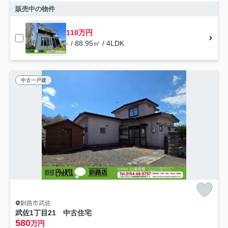
販売中の物件
110万円
- / 88.95㎡ / 4LDK
中古一戸建
釧路市武佐
武佐1丁目21 中古住宅
580
万円