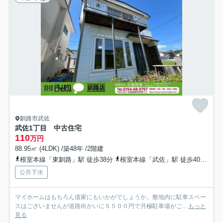
釧路市武佐
武佐1丁目 中古住宅
110
万円
88.95㎡ (4LDK) /築48年 /2階建
根室本線「東釧路」駅 徒歩38分
根室本線「武佐」駅 徒歩40分
根
公共下水
マイホームはもちろん借家にもいかがでしょうか。敷地内に駐車スペー
スはございませんが道路向かいに５５００円で月極駐車場がご...
もっと
見る