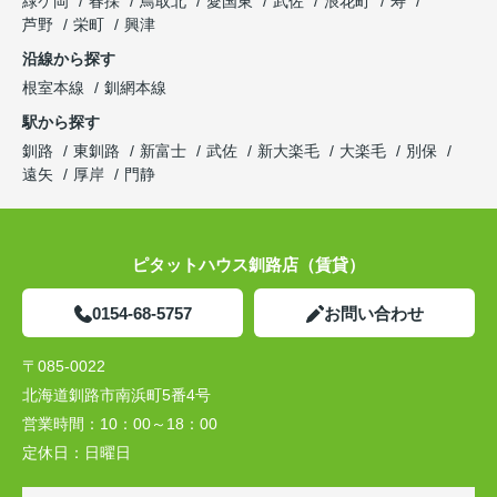
緑ケ岡
春採
鳥取北
愛国東
武佐
浪花町
寿
芦野
栄町
興津
沿線から探す
根室本線
釧網本線
駅から探す
釧路
東釧路
新富士
武佐
新大楽毛
大楽毛
別保
遠矢
厚岸
門静
ピタットハウス釧路店（賃貸）
0154-68-5757
お問い合わせ
〒085-0022
北海道釧路市南浜町5番4号
営業時間：
10：00～18：00
定休日：
日曜日