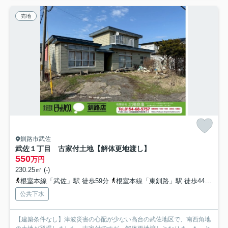
売地
釧路市武佐
武佐１丁目 古家付土地【解体更地渡し】
550
万円
230.25㎡ (-)
根室本線「武佐」駅 徒歩59分
根室本線「東釧路」駅 徒歩44分
根
公共下水
【建築条件なし】津波災害の心配が少ない高台の武佐地区で、南西角地