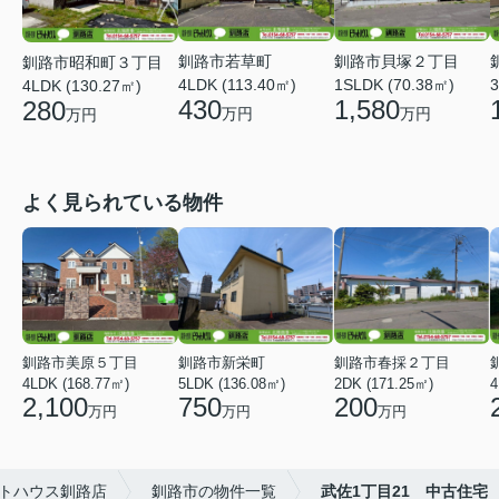
釧路市若草町
釧路市貝塚２丁目
釧路市昭和町３丁目
4LDK (113.40㎡)
1SLDK (70.38㎡)
3
4LDK (130.27㎡)
430
1,580
280
万円
万円
万円
よく見られている物件
釧路市美原５丁目
釧路市新栄町
釧路市春採２丁目
4LDK (168.77㎡)
5LDK (136.08㎡)
2DK (171.25㎡)
4
2,100
750
200
万円
万円
万円
トハウス釧路店
釧路市の物件一覧
武佐1丁目21 中古住宅