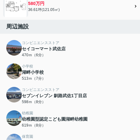
580万円
36.61坪(121.05㎡)
周辺施設
コンビニエンスストア
セイコーマート武佐店
470ｍ（6分）
小学校
湖畔小学校
513ｍ（7分）
コンビニエンスストア
セブンイレブン 釧路武佐1丁目店
598ｍ（8分）
幼稚園
幼稚園型認定こども園湖畔幼稚園
619ｍ（8分）
保育園