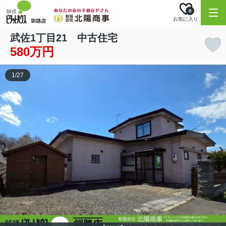
0
お気に入り
武佐1丁目21 中古住宅
580万円
1
/
27