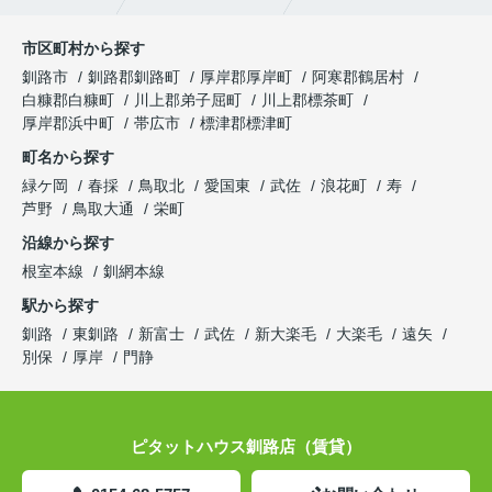
市区町村から探す
釧路市
釧路郡釧路町
厚岸郡厚岸町
阿寒郡鶴居村
白糠郡白糠町
川上郡弟子屈町
川上郡標茶町
厚岸郡浜中町
帯広市
標津郡標津町
町名から探す
緑ケ岡
春採
鳥取北
愛国東
武佐
浪花町
寿
芦野
鳥取大通
栄町
沿線から探す
根室本線
釧網本線
駅から探す
釧路
東釧路
新富士
武佐
新大楽毛
大楽毛
遠矢
別保
厚岸
門静
ピタットハウス釧路店（賃貸）