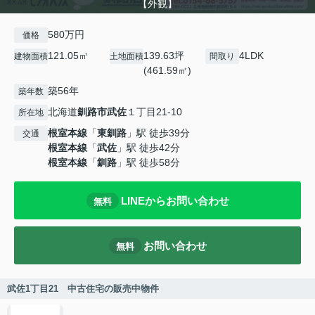
【外観】
580万円
価格
121.05㎡
139.63坪
4LDK
建物面積
土地面積
間取り
(461.59㎡)
築56年
築年数
北海道
釧路市
武佐
１丁目21-10
所在地
根室本線
「
東釧路
」駅 徒歩39分
交通
根室本線
「
武佐
」駅 徒歩42分
根室本線
「
釧路
」駅 徒歩58分
LINEからお問い合わせ
無料
お問い合わせ
無料
武佐1丁目21 中古住宅の販売中物件