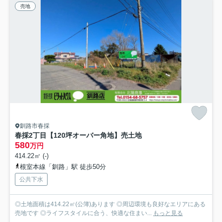
売地
釧路市春採
春採2丁目【120坪オーバー角地】売土地
580
万円
414.22㎡ (-)
根室本線「釧路」駅 徒歩50分
公共下水
◎土地面積は414.22㎡(公簿)あります ◎周辺環境も良好なエリアにある
売地です ◎ライフスタイルに合う、快適な住まい...
もっと見る