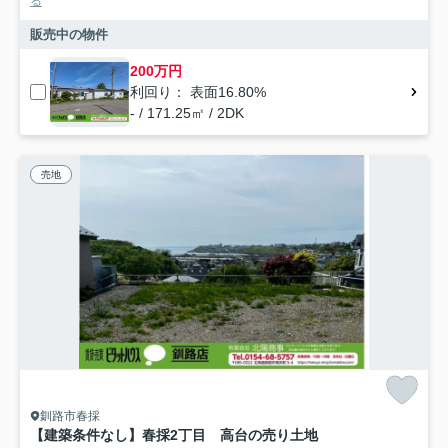
る
販売中の物件
200万円
利回り： 表面16.80%
- / 171.25㎡ / 2DK
売地
釧路市春採
【建築条件なし】春採2丁目 高台の売り土地