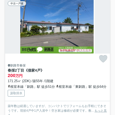
中古一戸建
釧路市春採
春採2丁目《借家4戸》
200
万円
171.25㎡ (2DK) /築55年 /1階建
根室本線「釧路」駅 徒歩51分
根室本線「東釧路」駅 徒歩64分
汲取排水
築年数は経過していますが、コンパクトでリフォームもお手軽にできそ
うです。現状4戸中1戸入居中！空き家は修繕が必要です。敷...
もっと見