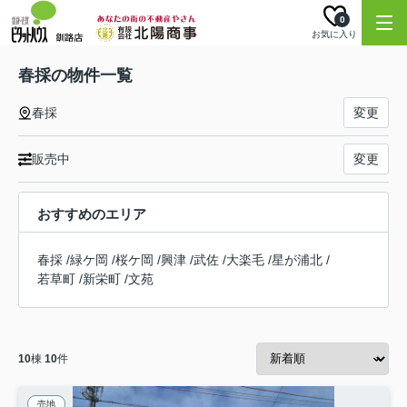
0
お気に入り
春採の物件一覧
春採
変更
販売中
変更
おすすめのエリア
春採
/
緑ケ岡
/
桜ケ岡
/
興津
/
武佐
/
大楽毛
/
星が浦北
/
若草町
/
新栄町
/
文苑
10
棟
10
件
売地