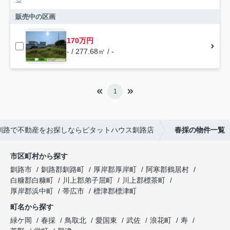
販売中の区画
170万円
- / 277.68㎡ / -
1
釧路で不動産をお探しならピタットハウス釧路店
春採の物件一覧
市区町村から探す
釧路市
釧路郡釧路町
厚岸郡厚岸町
阿寒郡鶴居村
白糠郡白糠町
川上郡弟子屈町
川上郡標茶町
厚岸郡浜中町
帯広市
標津郡標津町
町名から探す
緑ケ岡
春採
鳥取北
愛国東
武佐
浪花町
寿