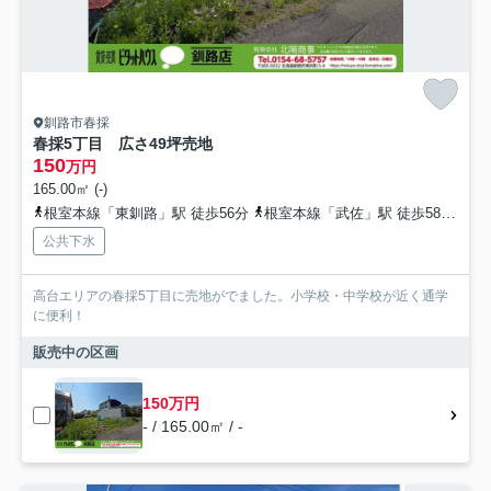
釧路市春採
春採5丁目 広さ49坪売地
150
万円
165.00㎡ (-)
根室本線「東釧路」駅 徒歩56分
根室本線「武佐」駅 徒歩58分
根
公共下水
高台エリアの春採5丁目に売地がでました。小学校・中学校が近く通学
に便利！
販売中の区画
150万円
- / 165.00㎡ / -