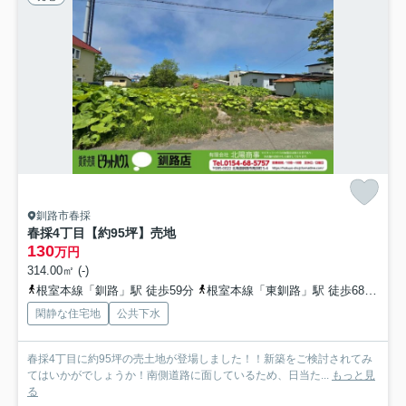
釧路市春採
春採4丁目【約95坪】売地
130
万円
314.00㎡ (-)
根室本線「釧路」駅 徒歩59分
根室本線「東釧路」駅 徒歩68分
根
閑静な住宅地
公共下水
春採4丁目に約95坪の売土地が登場しました！！新築をご検討されてみ
てはいかがでしょうか！南側道路に面しているため、日当た...
もっと見
る