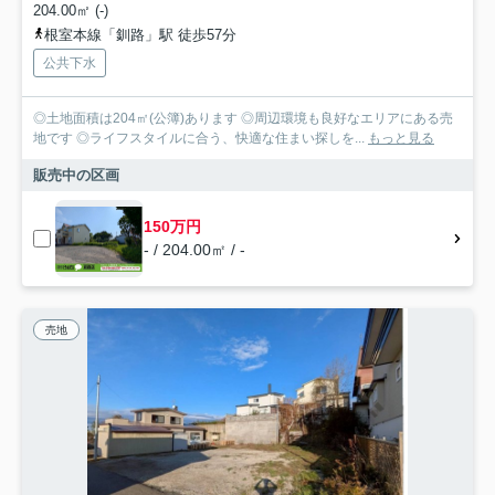
204.00㎡ (-)
根室本線「釧路」駅 徒歩57分
公共下水
◎土地面積は204㎡(公簿)あります ◎周辺環境も良好なエリアにある売
地です ◎ライフスタイルに合う、快適な住まい探しを...
もっと見る
販売中の区画
150万円
- / 204.00㎡ / -
売地