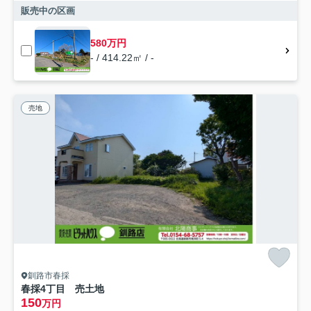
販売中の区画
580万円
- / 414.22㎡ / -
売地
釧路市春採
春採4丁目 売土地
150
万円