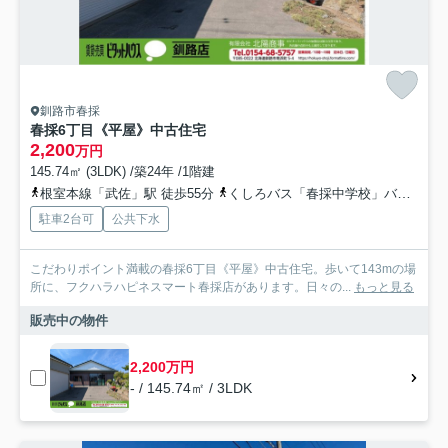
釧路市春採
春採6丁目《平屋》中古住宅
2,200
万円
145.74㎡ (3LDK) /築24年 /1階建
根室本線「武佐」駅 徒歩55分
くしろバス「春採中学校」バス停下車 徒歩4分
駐車2台可
公共下水
こだわりポイント満載の春採6丁目《平屋》中古住宅。歩いて143mの場
所に、フクハラハピネスマート春採店があります。日々の...
もっと見る
販売中の物件
2,200万円
- / 145.74㎡ / 3LDK