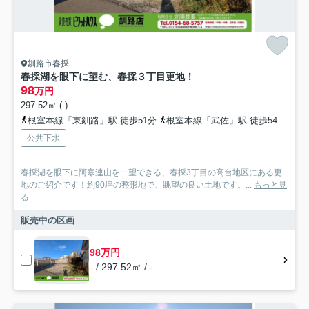
釧路市春採
春採湖を眼下に望む、春採３丁目更地！
98
万円
297.52㎡ (-)
根室本線「東釧路」駅 徒歩51分
根室本線「武佐」駅 徒歩54分
根
公共下水
春採湖を眼下に阿寒連山を一望できる、春採3丁目の高台地区にある更
地のご紹介です！約90坪の整形地で、眺望の良い土地です。...
もっと見
る
販売中の区画
98万円
- / 297.52㎡ / -