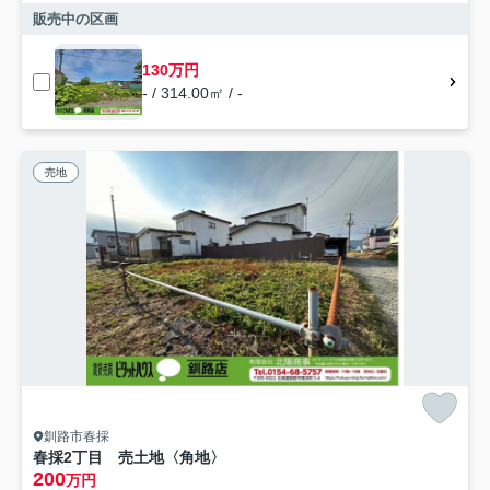
販売中の区画
130万円
- / 314.00㎡ / -
売地
釧路市春採
春採2丁目 売土地〈角地〉
200
万円