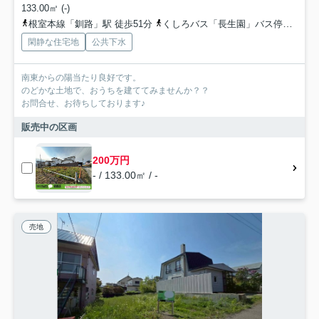
133.00㎡ (-)
根室本線「釧路」駅 徒歩51分
くしろバス「長生園」バス停下車 徒歩2分
閑静な住宅地
公共下水
南東からの陽当たり良好です。
のどかな土地で、おうちを建ててみませんか？？
お問合せ、お待ちしております♪
販売中の区画
200万円
- / 133.00㎡ / -
売地