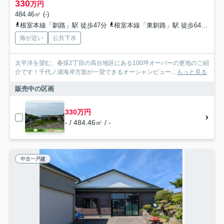
330
万円
484.46㎡ (-)
根室本線「釧路」駅 徒歩47分
根室本線「東釧路」駅 徒歩64分
根
海が近い
公共下水
太平洋を望む、春採2丁目の高台地区にある100坪オーバーの更地のご紹
介です！千代ノ浦海岸方面が一望できるオーシャンビュー...
もっと見る
販売中の区画
330万円
- / 484.46㎡ / -
中古一戸建