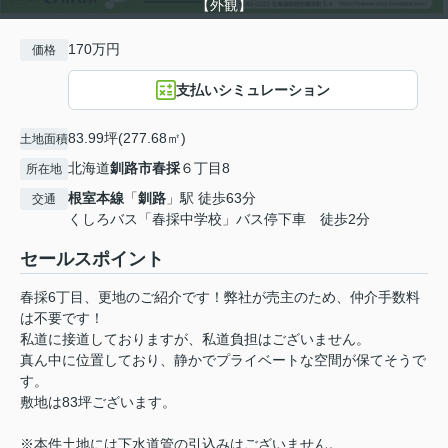
【外観】
170万円
価格
支払いシミュレーション
83.99坪(277.68㎡)
土地面積
北海道
釧路市
春採
６丁目8
所在地
根室本線
「
釧路
」駅 徒歩63分
交通
くしろバス「春採中学校」バス停下車 徒歩2分
セールスポイント
春採6丁目、更地のご紹介です！弊社が売主のため、仲介手数料
は不要です！
私道に接道しておりますが、私道負担はございません。
真ん中に位置しており、静かでプライベートな空間が保てそうで
す。
敷地は83坪ございます。
※本件土地には下水道管の引込みはございません。