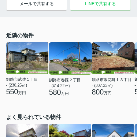
メールで共有する
LINEで共有する
近隣の物件
釧路市武佐１丁目
釧路市浪花町１３丁目
釧路市春採２丁目
- (230.25㎡)
-
- (307.33㎡)
- (414.22㎡)
550
800
580
万円
万円
万円
よく見られている物件