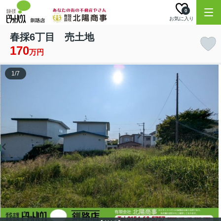
0
お気に入り
春採6丁目 売土地
170
万円
1
/
7