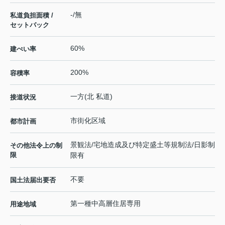
-/無
私道負担面積 /
セットバック
60%
建ぺい率
200%
容積率
一方(北 私道)
接道状況
市街化区域
都市計画
景観法/宅地造成及び特定盛土等規制法/日影制
その他法令上の制
限
限有
不要
国土法届出要否
第一種中高層住居専用
用途地域