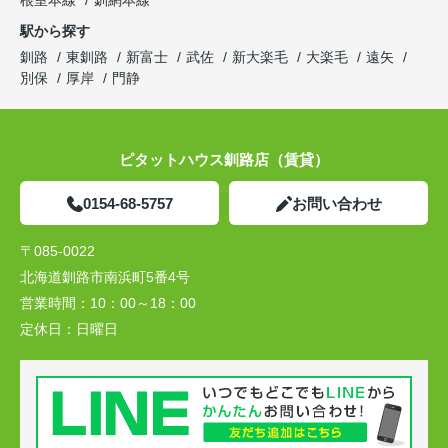
根室本線
釧網本線
駅から探す
釧路
東釧路
新富士
武佐
新大楽毛
大楽毛
遠矢
別保
厚岸
門静
ピタットハウス釧路店（賃貸）
0154-68-5757
お問い合わせ
〒085-0022
北海道釧路市南浜町5番4号
営業時間：
10：00～18：00
定休日：
日曜日