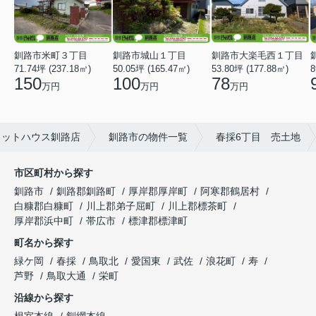
釧路市米町３丁目
釧路市城山１丁目
釧路市大楽毛西１丁目
71.74坪 (237.18㎡)
8
50.05坪 (165.47㎡)
53.80坪 (177.88㎡)
150
100
78
万円
万円
万円
タットハウス釧路店
釧路市の物件一覧
春採6丁目 売土地
市区町村から探す
釧路市
釧路郡釧路町
厚岸郡厚岸町
阿寒郡鶴居村
白糠郡白糠町
川上郡弟子屈町
川上郡標茶町
厚岸郡浜中町
帯広市
標津郡標津町
町名から探す
緑ケ岡
春採
鳥取北
愛国東
武佐
浪花町
寿
芦野
鳥取大通
栄町
沿線から探す