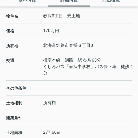
基本情報
詳細情報
周辺環境
春採6丁目 売土地
物件名
170万円
価格
北海道
釧路市
春採
６丁目8
所在地
根室本線
「
釧路
」駅 徒歩63分
交通
くしろバス「春採中学校」バス停下車 徒歩2
分
その他条件
所有権
土地権利
-
建築条件
277.68㎡
土地面積