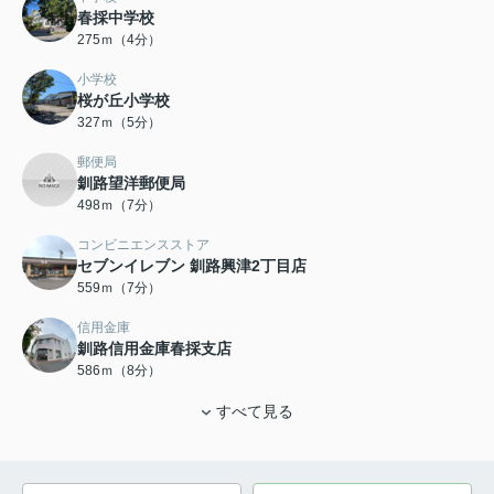
春採中学校
275ｍ（4分）
小学校
桜が丘小学校
327ｍ（5分）
郵便局
釧路望洋郵便局
498ｍ（7分）
コンビニエンスストア
セブンイレブン 釧路興津2丁目店
559ｍ（7分）
信用金庫
釧路信用金庫春採支店
586ｍ（8分）
すべて見る