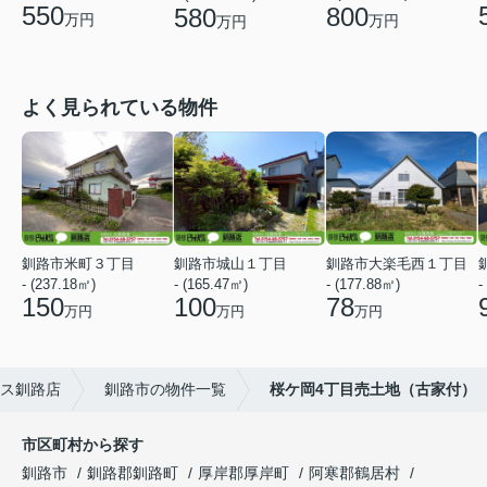
550
800
580
万円
万円
万円
よく見られている物件
釧路市米町３丁目
釧路市城山１丁目
釧路市大楽毛西１丁目
- (237.18㎡)
- (165.47㎡)
- (177.88㎡)
-
150
100
78
万円
万円
万円
ス釧路店
釧路市の物件一覧
桜ケ岡4丁目売土地（古家付）
市区町村から探す
釧路市
釧路郡釧路町
厚岸郡厚岸町
阿寒郡鶴居村