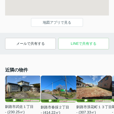
地図アプリで見る
メールで共有する
LINEで共有する
近隣の物件
釧路市武佐１丁目
釧路市浪花町１３丁目
釧路市春採２丁目
- (230.25㎡)
-
- (307.33㎡)
- (414.22㎡)