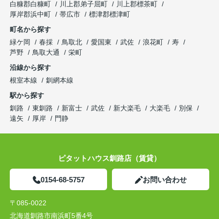
白糠郡白糠町
川上郡弟子屈町
川上郡標茶町
厚岸郡浜中町
帯広市
標津郡標津町
町名から探す
緑ケ岡
春採
鳥取北
愛国東
武佐
浪花町
寿
芦野
鳥取大通
栄町
沿線から探す
根室本線
釧網本線
駅から探す
釧路
東釧路
新富士
武佐
新大楽毛
大楽毛
別保
遠矢
厚岸
門静
ピタットハウス釧路店（賃貸）
0154-68-5757
お問い合わせ
〒085-0022
北海道釧路市南浜町5番4号