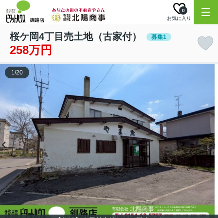
0
お気に入り
桜ケ岡4丁目売土地（古家付）
募集1
258万円
1
/
20