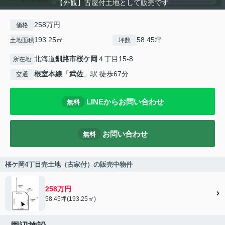
【外観】古屋付土地として販売です
258万円
価格
193.25㎡
58.45坪
土地面積
坪数
北海道
釧路市
桜ケ岡
４丁目15-8
所在地
根室本線
「
武佐
」駅 徒歩67分
交通
LINEからお問い合わせ
無料
お問い合わせ
無料
桜ケ岡4丁目売土地（古家付）の販売中物件
258万円
58.45坪(193.25㎡)