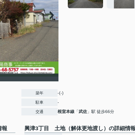
-(-)
築年
-
駐車
根室本線
「
武佐
」駅 徒歩66分
交通
情報
興津3丁目 土地（解体更地渡し）の詳細情