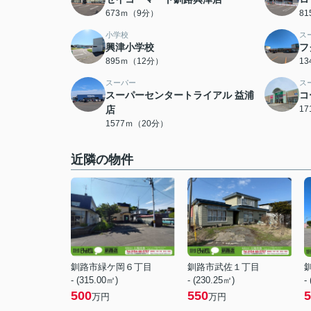
673ｍ（9分）
8
小学校
ス
興津小学校
フ
895ｍ（12分）
1
スーパー
ス
スーパーセンタートライアル 益浦
コ
店
1
1577ｍ（20分）
近隣の物件
釧路市緑ケ岡６丁目
釧路市武佐１丁目
- (315.00㎡)
- (230.25㎡)
-
500
550
5
万円
万円