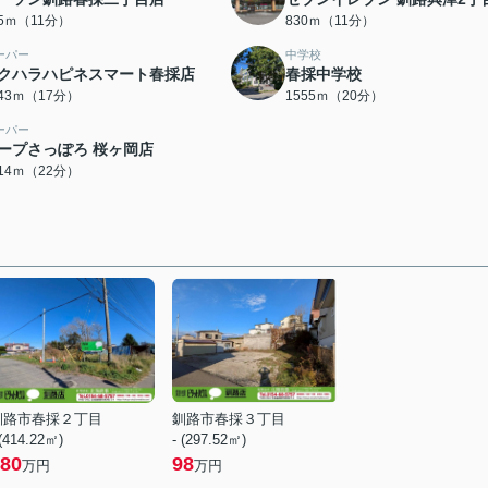
15ｍ（11分）
830ｍ（11分）
ーパー
中学校
クハラハピネスマート春採店
春採中学校
343ｍ（17分）
1555ｍ（20分）
ーパー
ープさっぽろ 桜ヶ岡店
714ｍ（22分）
釧路市春採２丁目
釧路市春採３丁目
 (414.22㎡)
- (297.52㎡)
80
98
万円
万円