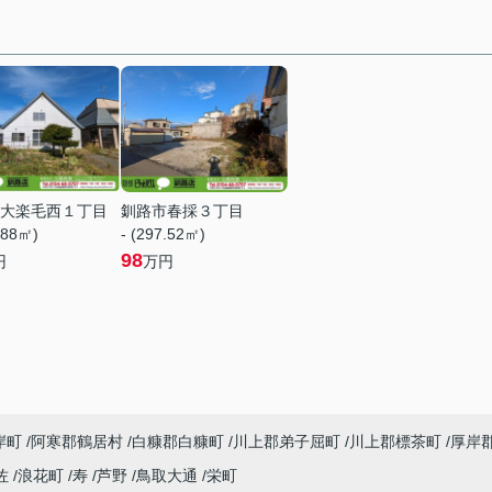
大楽毛西１丁目
釧路市春採３丁目
.88㎡)
- (297.52㎡)
98
円
万円
岸町
阿寒郡鶴居村
白糠郡白糠町
川上郡弟子屈町
川上郡標茶町
厚岸
佐
浪花町
寿
芦野
鳥取大通
栄町