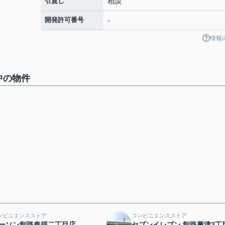
引渡し
相談
開発許可番号
-
情報
中の物件
ンビニエンスストア
コンビニエンスストア
ーソン釧路春採二丁目店
セブンイレブン 釧路興津2丁