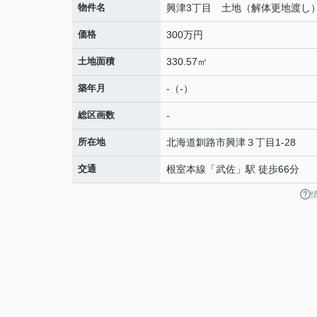
物件名
興津3丁目 土地（解体更地渡し
価格
300万円
土地面積
330.57㎡
築年月
-（-）
総区画数
-
所在地
北海道
釧路市
興津
３丁目1-28
交通
根室本線
「
武佐
」駅 徒歩66分