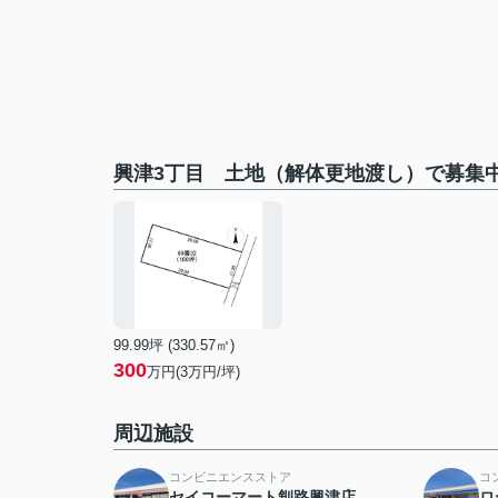
興津3丁目 土地（解体更地渡し）で募集
99.99坪 (330.57㎡)
300
万円(3万円/坪)
周辺施設
コンビニエンスストア
コ
セイコーマート釧路興津店
ロ