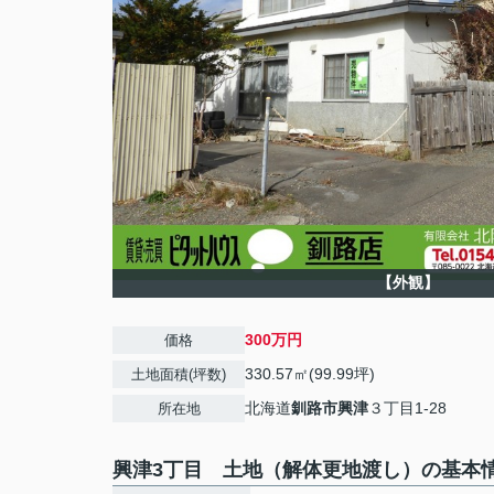
【外観】
300万円
価格
330.57㎡(99.99坪)
土地面積(坪数)
北海道
釧路市
興津
３丁目1-28
所在地
興津3丁目 土地（解体更地渡し）の基本