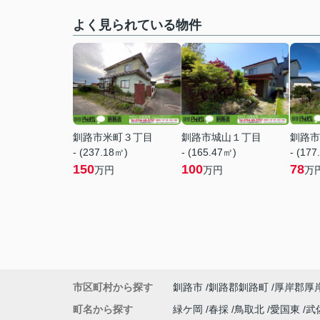
よく見られている物件
釧路市米町３丁目
釧路市城山１丁目
釧路市
- (237.18㎡)
- (165.47㎡)
- (177
150
100
78
万円
万円
万
市区町村から探す
釧路市
釧路郡釧路町
厚岸郡厚
町名から探す
緑ケ岡
春採
鳥取北
愛国東
武