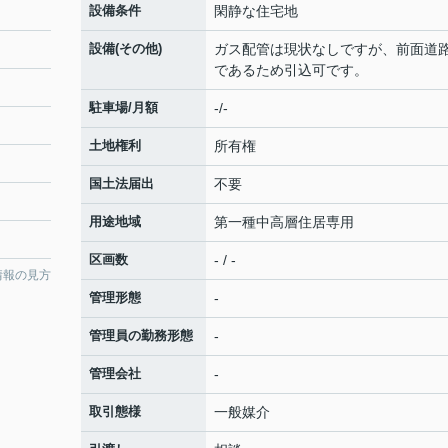
）
設備条件
閑静な住宅地
設備(その他)
ガス配管は現状なしですが、前面道
であるため引込可です。
駐車場/月額
-/-
土地権利
所有権
国土法届出
不要
用途地域
第一種中高層住居専用
区画数
- / -
情報の見方
管理形態
-
管理員の勤務形態
-
管理会社
-
取引態様
一般媒介