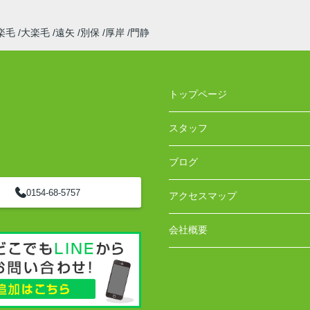
楽毛
大楽毛
遠矢
別保
厚岸
門静
トップページ
スタッフ
ブログ
0154-68-5757
アクセスマップ
会社概要