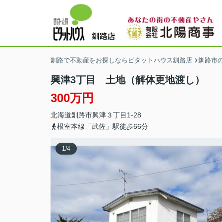
釧路で不動産をお探しならピタットハウス釧路店
釧路市
興津3丁目 土地（解体更地渡し）
300万円
北海道
釧路市
興津
３丁目1-28
根室本線「武佐」駅徒歩66分
1
/
4