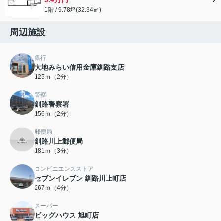
1階 / 9.78坪(32.34㎡)
周辺施設
銀行
大地みらい信用金庫釧路支店
125ｍ（2分）
警察
釧路警察署
156ｍ（2分）
郵便局
釧路川上郵便局
181ｍ（3分）
コンビニエンスストア
セブンイレブン 釧路川上町店
267ｍ（4分）
スーパー
ビッグハウス 旭町店