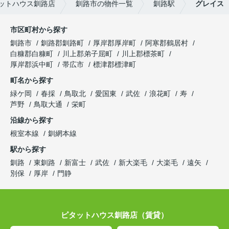
ットハウス釧路店
釧路市の物件一覧
釧路駅
グレイス
市区町村から探す
釧路市
釧路郡釧路町
厚岸郡厚岸町
阿寒郡鶴居村
白糠郡白糠町
川上郡弟子屈町
川上郡標茶町
厚岸郡浜中町
帯広市
標津郡標津町
町名から探す
緑ケ岡
春採
鳥取北
愛国東
武佐
浪花町
寿
芦野
鳥取大通
栄町
沿線から探す
根室本線
釧網本線
駅から探す
釧路
東釧路
新富士
武佐
新大楽毛
大楽毛
遠矢
別保
厚岸
門静
ピタットハウス釧路店（賃貸）