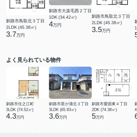
釧路市大楽毛西２丁目
釧路市鳥取北３丁目
1DK (34.42㎡)
釧路市鳥取北３丁目
4
2LDK (45.38㎡)
万円
2LDK (45.38㎡)
1
3.5
万円
3.7
万円
よく見られている物件
釧路市住之江町
釧路市星が浦北３丁目
釧路市愛国東４丁目
3LDK (74.52㎡)
3LDK (65.83㎡)
2DK (74.38㎡)
4
4.3
3.6
5
万円
万円
万円