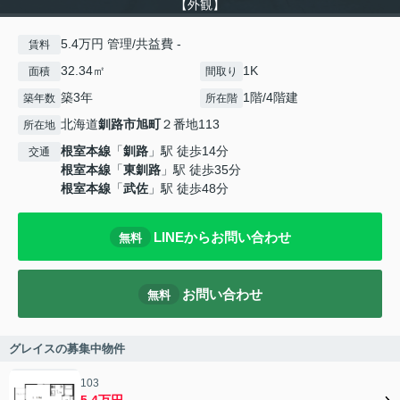
【外観】
5.4万円 管理/共益費 -
賃料
32.34㎡
1K
面積
間取り
築3年
1階/4階建
築年数
所在階
北海道
釧路市
旭町
２番地113
所在地
根室本線
「
釧路
」駅 徒歩14分
交通
根室本線
「
東釧路
」駅 徒歩35分
根室本線
「
武佐
」駅 徒歩48分
LINEからお問い合わせ
無料
お問い合わせ
無料
グレイスの募集中物件
103
5.4万円