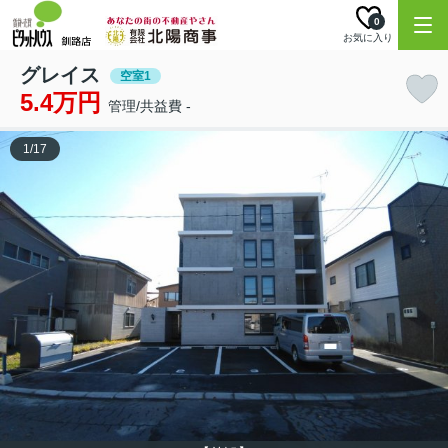
0
お気に入り
グレイス
空室1
5.4万円
管理/共益費 -
1
/
17