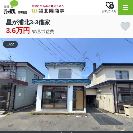
0
お気に入り
星が浦北3-3借家
3.6万円
管理/共益費 -
1
/
22