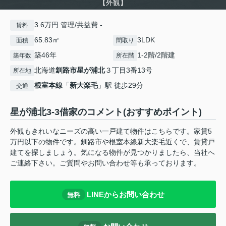
【外観】
3.6万円 管理/共益費 -
賃料
65.83㎡
3LDK
面積
間取り
築46年
1-2階/2階建
築年数
所在階
北海道
釧路市
星が浦北
３丁目3番13号
所在地
根室本線
「
新大楽毛
」駅 徒歩29分
交通
星が浦北3-3借家のコメント(おすすめポイント)
外観もきれいなニーズの高い一戸建て物件はこちらです。家賃5
万円以下の物件です。釧路市や根室本線新大楽毛近くで、賃貸戸
建てを探しましょう。気になる物件が見つかりましたら、当社へ
ご連絡下さい。ご質問やお問い合わせ等も承っております。
LINEからお問い合わせ
無料