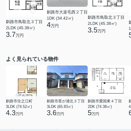
釧路市大楽毛西２丁目
釧路市鳥取北３丁目
1DK (34.42㎡)
釧路市鳥取北３丁目
4
2LDK (45.38㎡)
万円
2LDK (45.38㎡)
1
3.5
万円
3.7
万円
よく見られている物件
釧路市住之江町
釧路市星が浦北３丁目
釧路市愛国東４丁目
3LDK (74.52㎡)
3LDK (65.83㎡)
2DK (74.38㎡)
4
4.3
3.6
5
万円
万円
万円