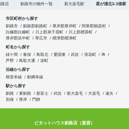
釧路店
釧路市の物件一覧
新大楽毛駅
星が浦北3-3借家
市区町村から探す
釧路市
釧路郡釧路町
厚岸郡厚岸町
阿寒郡鶴居村
白糠郡白糠町
川上郡弟子屈町
川上郡標茶町
厚岸郡浜中町
帯広市
標津郡標津町
町名から探す
緑ケ岡
春採
鳥取北
愛国東
武佐
浪花町
寿
芦野
鳥取大通
栄町
沿線から探す
根室本線
釧網本線
駅から探す
釧路
東釧路
新富士
武佐
新大楽毛
大楽毛
遠矢
別保
厚岸
門静
ピタットハウス釧路店（賃貸）