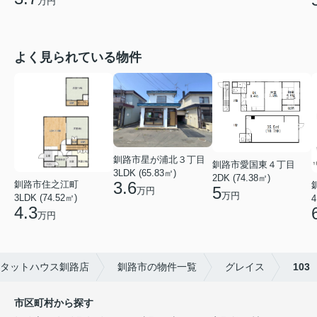
万円
よく見られている物件
釧路市星が浦北３丁目
釧路市愛国東４丁目
3LDK (65.83㎡)
2DK (74.38㎡)
3.6
釧路市住之江町
5
万円
万円
3LDK (74.52㎡)
4
4.3
万円
タットハウス釧路店
釧路市の物件一覧
グレイス
103
市区町村から探す