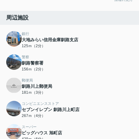
周辺施設
銀行
大地みらい信用金庫釧路支店
125ｍ（2分）
警察
釧路警察署
156ｍ（2分）
郵便局
釧路川上郵便局
181ｍ（3分）
コンビニエンスストア
セブンイレブン 釧路川上町店
267ｍ（4分）
スーパー
ビッグハウス 旭町店