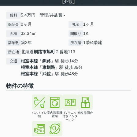
【外観】
5.4万円 管理/共益費 -
賃料
0ヶ月
1ヶ月
保証金
礼金
32.34㎡
1K
面積
間取り
築3年
1階/4階建
築年数
所在階
北海道
釧路市
旭町
２番地113
所在地
根室本線
「
釧路
」駅 徒歩14分
交通
根室本線
「
東釧路
」駅 徒歩35分
根室本線
「
武佐
」駅 徒歩48分
物件の特徴
バストイレ
室内洗濯機
TVモニタ
独立洗面台
別
置場
付きインタ
ーホン