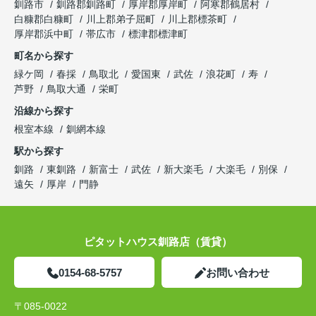
釧路市
釧路郡釧路町
厚岸郡厚岸町
阿寒郡鶴居村
白糠郡白糠町
川上郡弟子屈町
川上郡標茶町
厚岸郡浜中町
帯広市
標津郡標津町
町名から探す
緑ケ岡
春採
鳥取北
愛国東
武佐
浪花町
寿
芦野
鳥取大通
栄町
沿線から探す
根室本線
釧網本線
駅から探す
釧路
東釧路
新富士
武佐
新大楽毛
大楽毛
別保
遠矢
厚岸
門静
ピタットハウス釧路店（賃貸）
0154-68-5757
お問い合わせ
〒085-0022