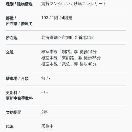
賃貸マンション / 鉄筋コンクリート
種別 / 建物構造
103 / 1階 / 4階建
部屋 /
所在階 / 階建て
北海道
釧路市
旭町
２番地113
所在地
根室本線
「
釧路
」駅 徒歩14分
交通
根室本線
「
東釧路
」駅 徒歩35分
根室本線
「
武佐
」駅 徒歩48分
無 / -
駐車場 / 月額
- / -
更新料 /
更新事務手数料
2年
契約期間
居住中
現況