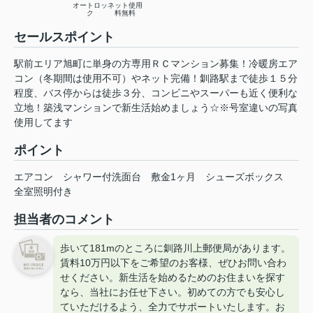
オートロッ
ネット使用
ク
料無料
セールスポイント
駅前エリア旭町に単身の方専用ＲＣマンション募集！冷暖房エア
コン（冬期間は使用不可）やネット完備！釧路駅まで徒歩１５分
程度、バス停からは徒歩３分、コンビニやスーパーも近く便利な
立地！築浅マンションで新生活始めましょう☆※号室違いの写真
使用してます
ポイント
エアコン
シャワー付洗面台
敷金1ヶ月
シューズボックス
全室照明付き
担当者のコメント
歩いて181mのところに釧路川上郵便局があります。
賃料10万円以下をご希望のお客様、ぜひお問い合わ
せください。新生活を始めるためのお住まいを探す
なら、当社にお任せ下さい。初めての方でも安心し
ていただけるよう、全力でサポートいたします。お