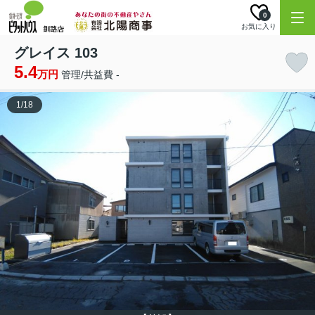
0
お気に入り
グレイス 103
5.4
万円
管理/共益費 -
1
/
18