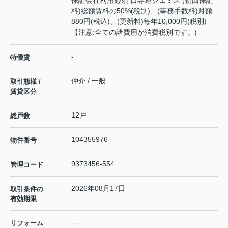
保証会社利用必須 日専連ジェミス (初回保証
料)総額賃料の50%(税別)、(事務手数料)月額
880円(税込)、(更新料)毎年10,000円(税別)
【注意:全ての諸費用が消費税別です。)
-
特優賃
仲介 / 一般
取引態様 /
賃貸区分
12戸
総戸数
104355976
物件番号
9373456-554
管理コード
2026年08月17日
取引条件の
有効期限
---
リフォーム