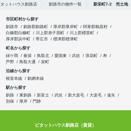
ピタットハウス釧路店
釧路市の物件一覧
新栄町7-2 売土地
市区町村から探す
釧路市
釧路郡釧路町
厚岸郡厚岸町
阿寒郡鶴居村
白糠郡白糠町
川上郡弟子屈町
川上郡標茶町
厚岸郡浜中町
帯広市
標津郡標津町
町名から探す
緑ケ岡
春採
鳥取北
愛国東
武佐
浪花町
寿
芦野
鳥取大通
栄町
沿線から探す
根室本線
釧網本線
駅から探す
釧路
東釧路
新富士
武佐
新大楽毛
大楽毛
遠矢
別保
厚岸
門静
ピタットハウス釧路店（賃貸）