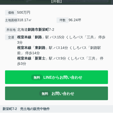
【外観】
500万円
価格
318.17㎡
96.24坪
土地面積
坪数
北海道
釧路市
新栄町
7-2
所在地
根室本線
「
釧路
」駅 バス15分 くしろバス「三共」 停歩
交通
3分
根室本線
「
東釧路
」駅 バス14分 くしろバス「釧路駅
前」 停歩14分
根室本線
「
新富士
」駅 バス9分 くしろバス「三共」 停
歩3分
LINEからお問い合わせ
無料
お問い合わせ
無料
新栄町7-2 売土地の販売中物件