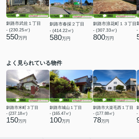
釧路市武佐１丁目
釧路市浪花町１３丁目
釧路市春採２丁目
- (230.25㎡)
-
- (307.33㎡)
- (414.22㎡)
550
800
580
万円
万円
万円
よく見られている物件
釧路市米町３丁目
釧路市城山１丁目
釧路市大楽毛西１丁目
- (237.18㎡)
- (165.47㎡)
- (177.88㎡)
-
150
100
78
万円
万円
万円