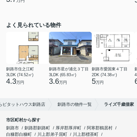
万円
よく見られている物件
釧路市住之江町
釧路市星が浦北３丁目
釧路市愛国東４丁目
3LDK (74.52㎡)
3LDK (65.83㎡)
2DK (74.38㎡)
4
4.3
3.6
5
万円
万円
万円
らピタットハウス釧路店
釧路市の物件一覧
ライズ千歳借家
市区町村から探す
釧路市
釧路郡釧路町
厚岸郡厚岸町
阿寒郡鶴居村
白糠郡白糠町
川上郡弟子屈町
川上郡標茶町