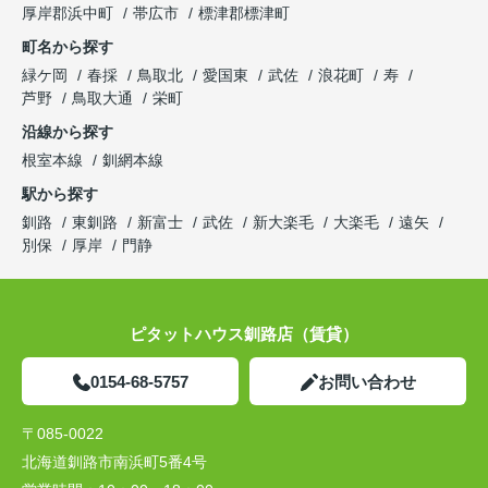
厚岸郡浜中町
帯広市
標津郡標津町
町名から探す
緑ケ岡
春採
鳥取北
愛国東
武佐
浪花町
寿
芦野
鳥取大通
栄町
沿線から探す
根室本線
釧網本線
駅から探す
釧路
東釧路
新富士
武佐
新大楽毛
大楽毛
遠矢
別保
厚岸
門静
ピタットハウス釧路店（賃貸）
0154-68-5757
お問い合わせ
〒085-0022
北海道釧路市南浜町5番4号