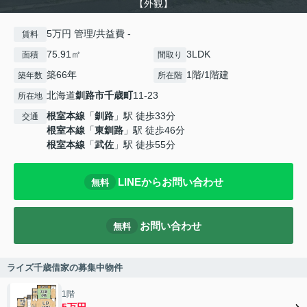
【外観】
5万円 管理/共益費 -
賃料
75.91㎡
3LDK
面積
間取り
築66年
1階/1階建
築年数
所在階
北海道
釧路市
千歳町
11-23
所在地
根室本線
「
釧路
」駅 徒歩33分
交通
根室本線
「
東釧路
」駅 徒歩46分
根室本線
「
武佐
」駅 徒歩55分
LINEからお問い合わせ
無料
お問い合わせ
無料
ライズ千歳借家の募集中物件
1階
5万円