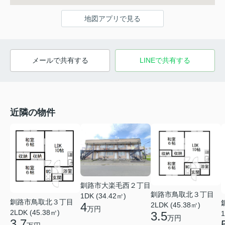
地図アプリで見る
メールで共有する
LINEで共有する
近隣の物件
釧路市大楽毛西２丁目
釧路市鳥取北３丁目
1DK (34.42㎡)
釧路市鳥取北３丁目
4
2LDK (45.38㎡)
万円
2LDK (45.38㎡)
1
3.5
万円
3.7