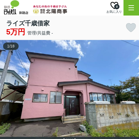
0
お気に入り
ライズ千歳借家
5万円
管理/共益費 -
1
/
18