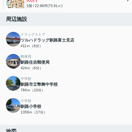
1階 / 22.96坪(75.91㎡)
周辺施設
ドラッグストア
ツルハドラッグ釧路富士見店
411ｍ（6分）
郵便局
釧路住吉郵便局
424ｍ（6分）
中学校
釧路市立幣舞中学校
784ｍ（10分）
小学校
釧路小学校
1359ｍ（17分）
地図