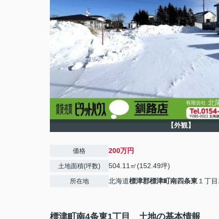
【外観】
200万円
価格
504.11㎡(152.49坪)
土地面積(坪数)
北海道
標津郡標津町
南四条東
１丁目
所在地
標津町南4条東1丁目 土地の基本情報