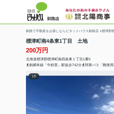
釧路で不動産をお探しならピタットハウス釧路店
標津郡
標津町南4条東1丁目 土地
200万円
北海道
標津郡標津町
南四条東
１丁目1番5
釧網本線「中斜里」駅徒歩742分
阿寒バス「郵便局
1
/
5