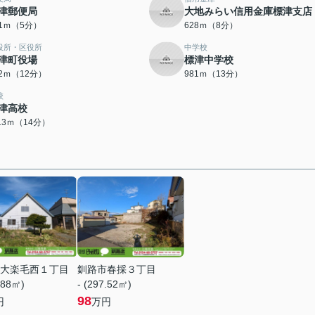
津郵便局
大地みらい信用金庫標津支店
71ｍ（5分）
628ｍ（8分）
役所・区役所
中学校
津町役場
標津中学校
02ｍ（12分）
981ｍ（13分）
校
津高校
113ｍ（14分）
大楽毛西１丁目
釧路市春採３丁目
.88㎡)
- (297.52㎡)
98
円
万円