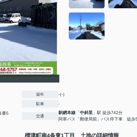
-(-)
築年
-
駐車
釧網本線
「
中斜里
」駅 徒歩742分
1番5
交通
阿寒バス「郵便局前」バス停下車 徒歩
標津町南4条東1丁目 土地の詳細情報