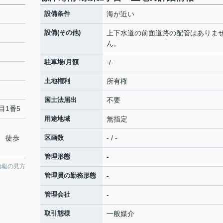
設備条件
海が近い
設備(その他)
上下水道の前面道路の配管はありま
ん。
駐車場/月額
-/-
土地権利
所有権
国土法届出
不要
目1番5
用途地域
無指定
 徒歩
区画数
- / -
管理形態
-
情報の見方
管理員の勤務形態
-
管理会社
-
取引態様
一般媒介