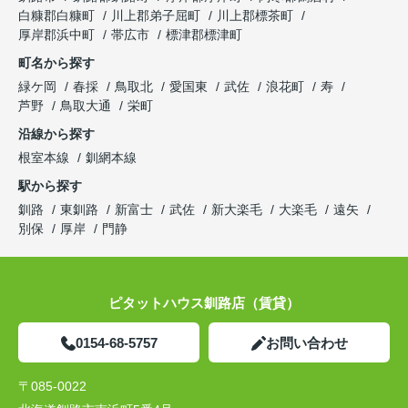
白糠郡白糠町
川上郡弟子屈町
川上郡標茶町
厚岸郡浜中町
帯広市
標津郡標津町
町名から探す
緑ケ岡
春採
鳥取北
愛国東
武佐
浪花町
寿
芦野
鳥取大通
栄町
沿線から探す
根室本線
釧網本線
駅から探す
釧路
東釧路
新富士
武佐
新大楽毛
大楽毛
遠矢
別保
厚岸
門静
ピタットハウス釧路店（賃貸）
0154-68-5757
お問い合わせ
〒085-0022