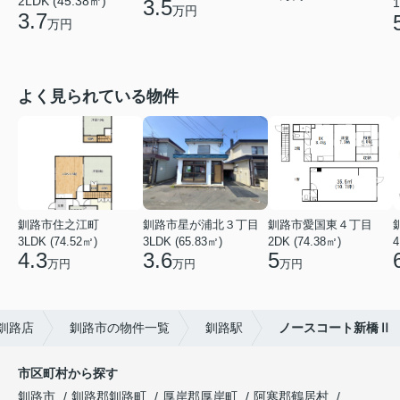
2LDK (45.38㎡)
1
3.5
万円
3.7
万円
よく見られている物件
釧路市住之江町
釧路市星が浦北３丁目
釧路市愛国東４丁目
3LDK (74.52㎡)
3LDK (65.83㎡)
2DK (74.38㎡)
4
4.3
3.6
5
万円
万円
万円
釧路店
釧路市の物件一覧
釧路駅
ノースコート新橋Ⅱ
市区町村から探す
釧路市
釧路郡釧路町
厚岸郡厚岸町
阿寒郡鶴居村