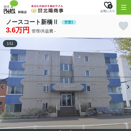
0
お気に入り
ノースコート新橋Ⅱ
空室1
3.6万円
管理/共益費 -
1
/
11