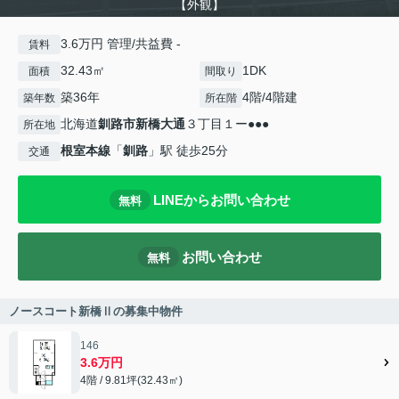
【外観】
3.6万円 管理/共益費 -
賃料
32.43㎡
1DK
面積
間取り
築36年
4階/4階建
築年数
所在階
北海道
釧路市
新橋大通
３丁目１ー●●●
所在地
根室本線
「
釧路
」駅 徒歩25分
交通
LINEからお問い合わせ
無料
お問い合わせ
無料
ノースコート新橋Ⅱの募集中物件
146
3.6万円
4階 / 9.81坪(32.43㎡)