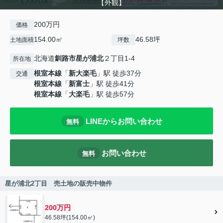
【外観】
200万円
価格
154.00㎡
46.58坪
土地面積
坪数
北海道
釧路市
星が浦北
２丁目1-4
所在地
根室本線
「
新大楽毛
」駅 徒歩37分
交通
根室本線
「
新富士
」駅 徒歩41分
根室本線
「
大楽毛
」駅 徒歩57分
LINEからお問い合わせ
無料
お問い合わせ
無料
星が浦北2丁目 売土地の販売中物件
200万円
46.58坪(154.00㎡)