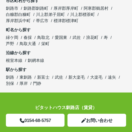
市区町村から探す
釧路市
釧路郡釧路町
厚岸郡厚岸町
阿寒郡鶴居村
白糠郡白糠町
川上郡弟子屈町
川上郡標茶町
厚岸郡浜中町
帯広市
標津郡標津町
町名から探す
緑ケ岡
春採
鳥取北
愛国東
武佐
浪花町
寿
芦野
鳥取大通
栄町
沿線から探す
根室本線
釧網本線
駅から探す
釧路
東釧路
新富士
武佐
新大楽毛
大楽毛
遠矢
別保
厚岸
門静
ピタットハウス釧路店（賃貸）
0154-68-5757
お問い合わせ