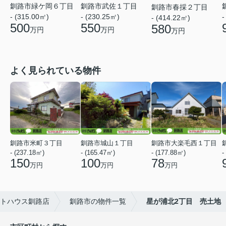
釧路市緑ケ岡６丁目
釧路市武佐１丁目
釧路市春採２丁目
-
- (315.00㎡)
- (230.25㎡)
- (414.22㎡)
500
550
580
万円
万円
万円
よく見られている物件
釧路市米町３丁目
釧路市城山１丁目
釧路市大楽毛西１丁目
- (237.18㎡)
- (165.47㎡)
- (177.88㎡)
-
150
100
78
万円
万円
万円
ットハウス釧路店
釧路市の物件一覧
星が浦北2丁目 売土地