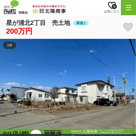
0
お気に入り
星が浦北2丁目 売土地
募集1
200万円
1
/
6