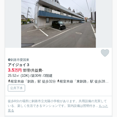
釧路市愛国東
アイジョイ３
3.5
万円
管理/共益費-
25.52㎡ (1DK) /築30年 /3階建
根室本線「釧路」駅 徒歩32分
根室本線「東釧路」駅 徒歩28分
根
公共下水
徒歩8分の場所に釧路市立光陽小学校があります。共用設備の充実して
いる、楽しく生活できるマンションです。室内設備は照明付き...
もっと
見る