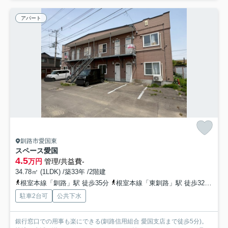
アパート
釧路市愛国東
スペース愛国
4.5
万円
管理/共益費-
34.78㎡ (1LDK) /築33年 /2階建
根室本線「釧路」駅 徒歩35分
根室本線「東釧路」駅 徒歩32分
根
駐車2台可
公共下水
銀行窓口での用事も楽にできる(釧路信用組合 愛国支店まで徒歩5分)。