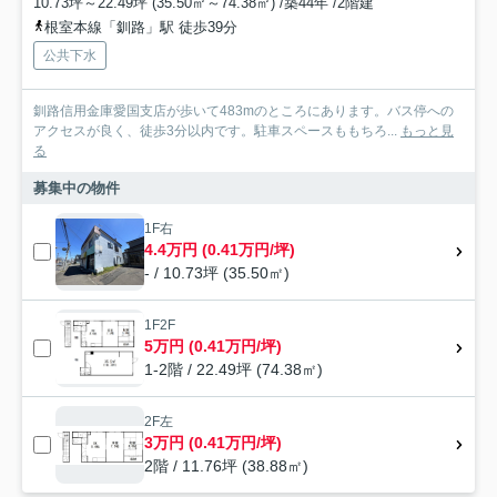
10.73坪～22.49坪 (35.50㎡～74.38㎡) /築44年 /2階建
根室本線「釧路」駅 徒歩39分
公共下水
釧路信用金庫愛国支店が歩いて483mのところにあります。バス停への
アクセスが良く、徒歩3分以内です。駐車スペースももちろ...
もっと見
る
募集中の物件
1F右
4.4万円 (0.41万円/坪)
- / 10.73坪 (35.50㎡)
1F2F
5万円 (0.41万円/坪)
1-2階 / 22.49坪 (74.38㎡)
2F左
3万円 (0.41万円/坪)
2階 / 11.76坪 (38.88㎡)