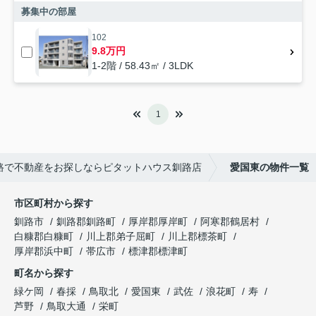
募集中の部屋
102
9.8万円
1-2階 / 58.43㎡ / 3LDK
1
路で不動産をお探しならピタットハウス釧路店
愛国東の物件一覧
市区町村から探す
釧路市
釧路郡釧路町
厚岸郡厚岸町
阿寒郡鶴居村
白糠郡白糠町
川上郡弟子屈町
川上郡標茶町
厚岸郡浜中町
帯広市
標津郡標津町
町名から探す
緑ケ岡
春採
鳥取北
愛国東
武佐
浪花町
寿
芦野
鳥取大通
栄町