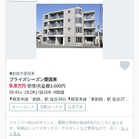
釧路市愛国東
ブライズシーズン愛国東
9.8
万円
管理/共益費3,000円
58.43㎡ (3LDK) /築16年 /4階建
根室本線「釧路」駅 徒歩34分
根室本線「東釧路」駅 徒歩37分
根
オートロック
宅配ボックス
公共下水
ファミリー向けのポイント、愛国小学校が徒歩6分のところにありま
す。収納はシューズボックス・クロゼットなど豊富なので、広々...
もっ
と見る