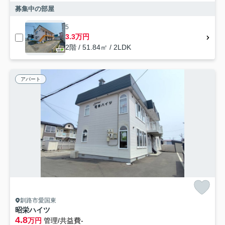
募集中の部屋
5
3.3万円
2階 / 51.84㎡ / 2LDK
アパート
釧路市愛国東
昭栄ハイツ
4.8
万円
管理/共益費-