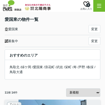
0
お気に入り
愛国東の物件一覧
愛国東
変更
募集中
変更
おすすめのエリア
鳥取北
/
緑ケ岡
/
愛国東
/
浪花町
/
武佐
/
栄町
/
寿
/
芦野
/
春採
/
鳥取大通
11
棟
14
件
アパート