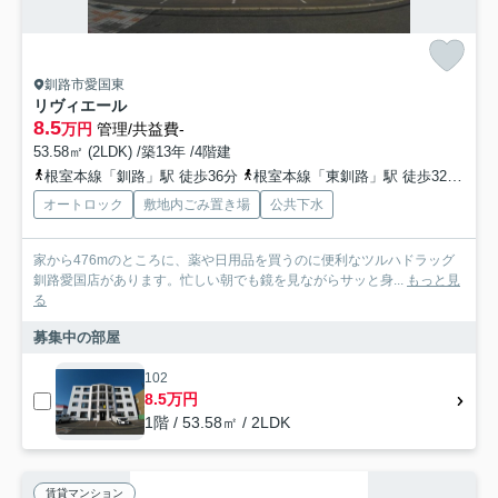
釧路市愛国東
リヴィエール
8.5
万円
管理/共益費-
53.58㎡ (2LDK) /築13年 /4階建
根室本線「釧路」駅 徒歩36分
根室本線「東釧路」駅 徒歩32分
根
オートロック
敷地内ごみ置き場
公共下水
家から476mのところに、薬や日用品を買うのに便利なツルハドラッグ
釧路愛国店があります。忙しい朝でも鏡を見ながらサッと身...
もっと見
る
募集中の部屋
102
8.5万円
1階 / 53.58㎡ / 2LDK
賃貸マンション