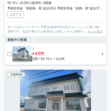
56.70㎡ (2LDK) /築36年 /2階建
根室本線「東釧路」駅 徒歩32分
根室本線「釧路」駅 徒歩37分
根
公共下水
近くにはセイコーマート 芦野店(徒歩6分)がありちょっとした買い物に
便利です。礼金不要だから経済的にも嬉しいそんな物件と...
もっと見る
募集中の部屋
1
4.8万円
1階 / 56.70㎡ / 2LDK
店舗事務所