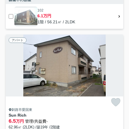
102
6.1万円
1階 / 56.21㎡ / 2LDK
アパート
釧路市愛国東
Sun Rich
6.5
万円
管理/共益費-
62.96㎡ (2LDK) /築19年 /2階建