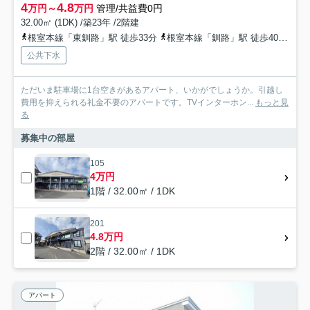
4
4.8
万円～
万円
管理/共益費0円
32.00㎡ (1DK) /築23年 /2階建
根室本線「東釧路」駅 徒歩33分
根室本線「釧路」駅 徒歩40分
根
公共下水
ただいま駐車場に1台空きがあるアパート、いかがでしょうか。引越し
費用を抑えられる礼金不要のアパートです。TVインターホン...
もっと見
る
募集中の部屋
105
4万円
1階 / 32.00㎡ / 1DK
201
4.8万円
2階 / 32.00㎡ / 1DK
アパート