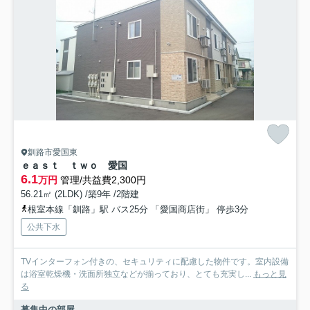
釧路市愛国東
ｅａｓｔ ｔｗｏ 愛国
6.1
万円
管理/共益費2,300円
56.21㎡ (2LDK) /築9年 /2階建
根室本線「釧路」駅 バス25分 「愛国商店街」 停歩3分
公共下水
TVインターフォン付きの、セキュリティに配慮した物件です。室内設備
は浴室乾燥機・洗面所独立などが揃っており、とても充実し...
もっと見
る
募集中の部屋