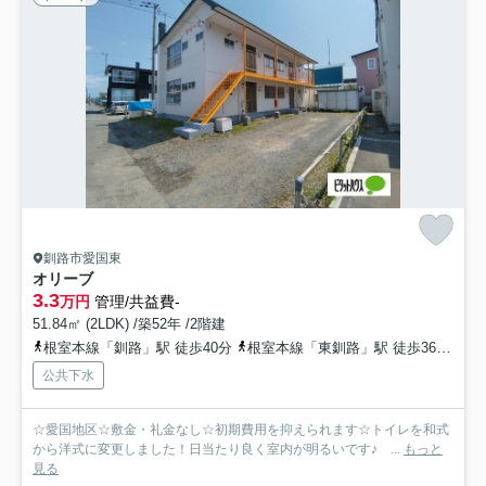
釧路市愛国東
オリーブ
3.3
万円
管理/共益費-
51.84㎡ (2LDK) /築52年 /2階建
根室本線「釧路」駅 徒歩40分
根室本線「東釧路」駅 徒歩36分
根
公共下水
☆愛国地区☆敷金・礼金なし☆初期費用を抑えられます☆トイレを和式
から洋式に変更しました！日当たり良く室内が明るいです♪ ...
もっと
見る