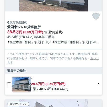
釧路市愛国東
愛国東1-1-18貸事務所
28.5
万円 (0.59万円/坪)
管理/共益費-
48.53坪 (160.44㎡) /築34年 /2階建
根室本線「釧路」駅 徒歩30分
根室本線「東釧路」駅 徒歩20分
根
こちらの物件はただいま駐車場に6台空きがあります。敷地内の駐車場
にも空きがあり、駐車可能です。電車でのアクセスを快適なも...
もっと
見る
募集中の物件
1F
28.5万円 (0.59万円/坪)
1階 / 48.53坪 (160.44㎡)
賃貸マンション