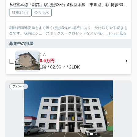
根室本線「釧路」駅 徒歩38分
根室本線「東釧路」駅 徒歩33分
根
駐車2台可
公共下水
釧路愛国郵便局もすぐ近く(徒歩3分)の場所にあり、受け取りや手続きも
楽です。収納はシューズボックス・クロゼットなどが備え...
もっと見る
募集中の部屋
1-A
6.5万円
1階 / 62.96㎡ / 2LDK
アパート