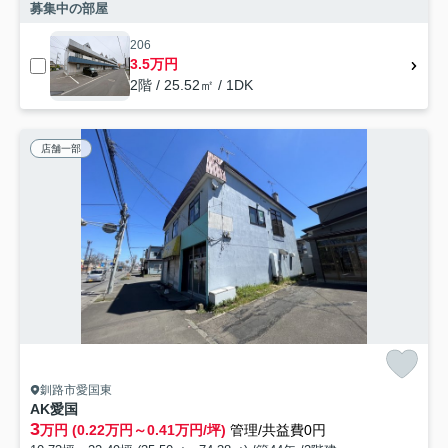
募集中の部屋
206
3.5万円
2階 / 25.52㎡ / 1DK
店舗一部
釧路市愛国東
AK愛国
3
万円 (0.22万円～0.41万円/坪)
管理/共益費0円