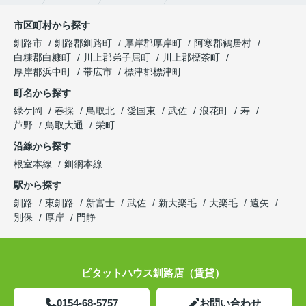
市区町村から探す
釧路市
釧路郡釧路町
厚岸郡厚岸町
阿寒郡鶴居村
白糠郡白糠町
川上郡弟子屈町
川上郡標茶町
厚岸郡浜中町
帯広市
標津郡標津町
町名から探す
緑ケ岡
春採
鳥取北
愛国東
武佐
浪花町
寿
芦野
鳥取大通
栄町
沿線から探す
根室本線
釧網本線
駅から探す
釧路
東釧路
新富士
武佐
新大楽毛
大楽毛
遠矢
別保
厚岸
門静
ピタットハウス釧路店（賃貸）
0154-68-5757
お問い合わせ