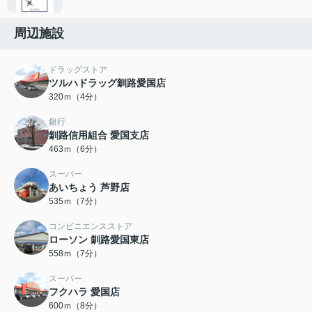
周辺施設
ドラッグストア
ツルハドラッグ釧路愛国店
320ｍ（4分）
銀行
釧路信用組合 愛国支店
463ｍ（6分）
スーパー
あいちょう 芦野店
535ｍ（7分）
コンビニエンスストア
ローソン 釧路愛国東店
558ｍ（7分）
スーパー
フクハラ 愛国店
600ｍ（8分）