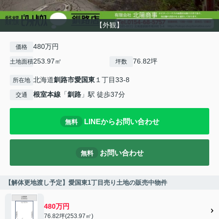
【外観】
480万円
価格
253.97㎡
76.82坪
土地面積
坪数
北海道
釧路市
愛国東
１丁目33-8
所在地
根室本線
「
釧路
」駅 徒歩37分
交通
LINEからお問い合わせ
無料
お問い合わせ
無料
【解体更地渡し予定】愛国東1丁目売り土地の販売中物件
480万円
76.82坪(253.97㎡)