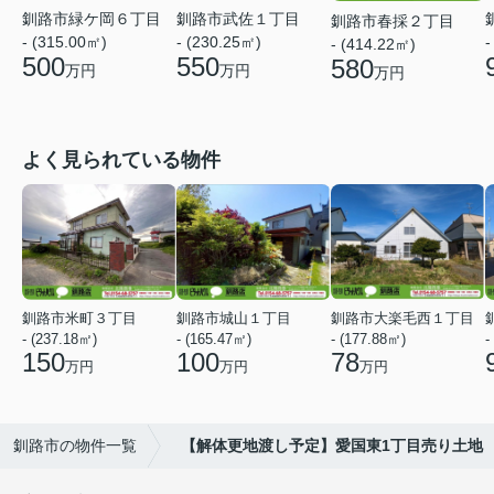
釧路市緑ケ岡６丁目
釧路市武佐１丁目
釧路市春採２丁目
-
- (315.00㎡)
- (230.25㎡)
- (414.22㎡)
500
550
580
万円
万円
万円
よく見られている物件
釧路市米町３丁目
釧路市城山１丁目
釧路市大楽毛西１丁目
- (237.18㎡)
- (165.47㎡)
- (177.88㎡)
-
150
100
78
万円
万円
万円
釧路市の物件一覧
【解体更地渡し予定】愛国東1丁目売り土地