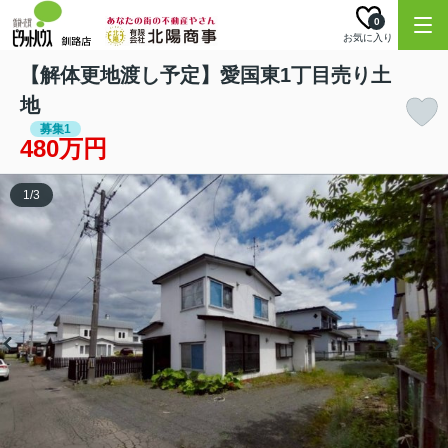
0
お気に入り
【解体更地渡し予定】愛国東1丁目売り土
地
募集1
480万円
1
/
3