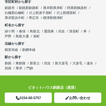
市区町村から探す
釧路市
釧路郡釧路町
厚岸郡厚岸町
阿寒郡鶴居村
白糠郡白糠町
川上郡弟子屈町
川上郡標茶町
厚岸郡浜中町
帯広市
標津郡標津町
町名から探す
緑ケ岡
春採
鳥取北
愛国東
武佐
浪花町
寿
芦野
鳥取大通
栄町
沿線から探す
根室本線
釧網本線
駅から探す
釧路
東釧路
新富士
武佐
新大楽毛
大楽毛
遠矢
別保
厚岸
門静
ピタットハウス釧路店（賃貸）
0154-68-5757
お問い合わせ