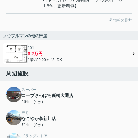
1.8%、更新料無】
情報の見方
ノウブルマンの他の部屋
101
6.2万円
1階 / 59.00㎡ / 2LDK
周辺施設
スーパー
コープさっぽろ新橋大通店
464ｍ（6分）
寿司
なごやか亭新川店
714ｍ（9分）
ドラッグストア