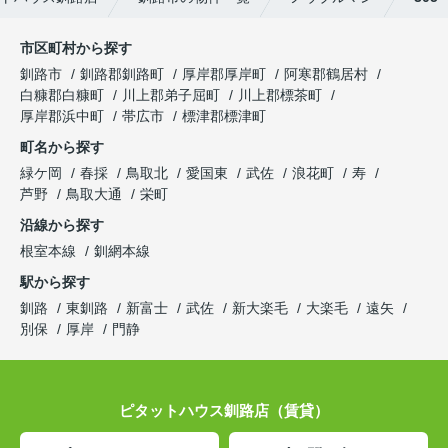
市区町村から探す
釧路市
釧路郡釧路町
厚岸郡厚岸町
阿寒郡鶴居村
白糠郡白糠町
川上郡弟子屈町
川上郡標茶町
厚岸郡浜中町
帯広市
標津郡標津町
町名から探す
緑ケ岡
春採
鳥取北
愛国東
武佐
浪花町
寿
芦野
鳥取大通
栄町
沿線から探す
根室本線
釧網本線
駅から探す
釧路
東釧路
新富士
武佐
新大楽毛
大楽毛
遠矢
別保
厚岸
門静
ピタットハウス釧路店（賃貸）