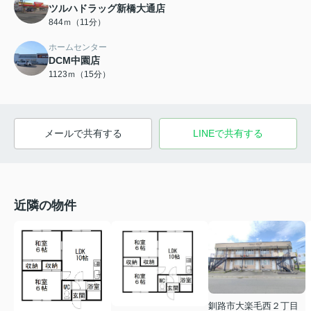
ツルハドラッグ新橋大通店
844ｍ（11分）
ホームセンター
DCM中園店
1123ｍ（15分）
メールで共有する
LINEで共有する
近隣の物件
釧路市大楽毛西２丁目