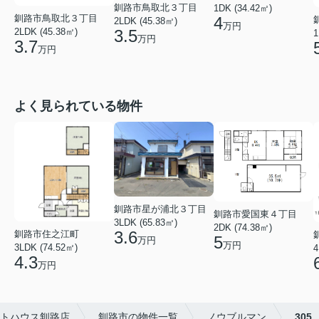
釧路市鳥取北３丁目
1DK (34.42㎡)
釧路市鳥取北３丁目
4
2LDK (45.38㎡)
万円
2LDK (45.38㎡)
3.5
1
万円
3.7
万円
よく見られている物件
釧路市星が浦北３丁目
釧路市愛国東４丁目
3LDK (65.83㎡)
2DK (74.38㎡)
3.6
釧路市住之江町
5
万円
万円
3LDK (74.52㎡)
4
4.3
万円
ットハウス釧路店
釧路市の物件一覧
ノウブルマン
305