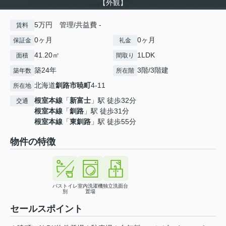
【外観】
5万円 管理/共益費 -
賃料
0ヶ月
0ヶ月
保証金
礼金
41.20㎡
1LDK
面積
間取り
築24年
3階/3階建
築年数
所在階
北海道
釧路市
暁町
4-11
所在地
根室本線
「
新富士
」駅 徒歩32分
交通
根室本線
「
釧路
」駅 徒歩31分
根室本線
「
東釧路
」駅 徒歩55分
物件の特徴
バストイレ
室内洗濯機
独立洗面台
別
置場
セールスポイント