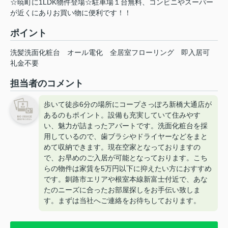
☆暁町に1LDK物件登場☆駐車場１台無料、コンビニやスーパー
が近くにありお買い物に便利です！！
ポイント
洗髪洗面化粧台
オール電化
全居室フローリング
即入居可
礼金不要
担当者のコメント
歩いて徒歩6分の場所にコープさっぽろ新橋大通店が
あるのもポイント。設備も充実していて住みやす
い、魅力が詰まったアパートです。洗面化粧台を採
用しているので、歯ブラシやドライヤーなどをまと
めて収納できます。現在空家となっておりますの
で、お早めのご入居が可能となっております。こち
らの物件は家賃を5万円以下に抑えたい方におすすめ
です。釧路市エリアや根室本線新富士付近で、あな
たのニーズに合ったお部屋探しをお手伝い致しま
す。まずは当社へご連絡をお待ちしております。