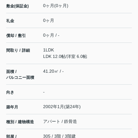
0ヶ月(0ヶ月)
敷金(保証金)
0ヶ月
礼金
0ヶ月 / -
償却 / 敷引
1LDK
間取り / 詳細
LDK 12.0帖
/
洋室 6.0帖
41.20㎡ / -
面積 /
バルコニー面積
-
向き
2002年1月(築24年)
築年月
アパート / 鉄骨造
種別 / 建物構造
305 / 3階 / 3階建
部屋 /