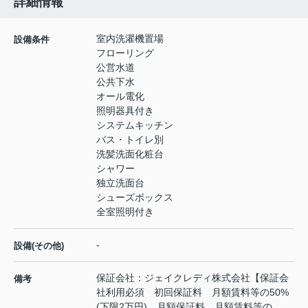
詳細情報
室内洗濯機置場
設備条件
フローリング
公営水道
公共下水
オール電化
照明器具付き
システムキッチン
バス・トイレ別
洗髪洗面化粧台
シャワー
独立洗面台
シューズボックス
全室照明付き
-
設備(その他)
保証会社：ジェイクレディ株式会社【保証会
備考
社利用必須 初回保証料 月額賃料等の50%
(下限2万円) 月額保証料 月額賃料等の