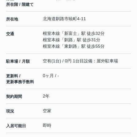
所在階 / 階建て
北海道
釧路市
暁町
4-11
所在地
根室本線
「
新富士
」駅 徒歩32分
交通
根室本線
「
釧路
」駅 徒歩31分
根室本線
「
東釧路
」駅 徒歩55分
空有(1台) / 0円 1台目設備：屋外駐車場
駐車場 / 月額
0ヶ月 / -
更新料 /
更新事務手数料
2年
契約期間
空家
現況
即時
入居可能日