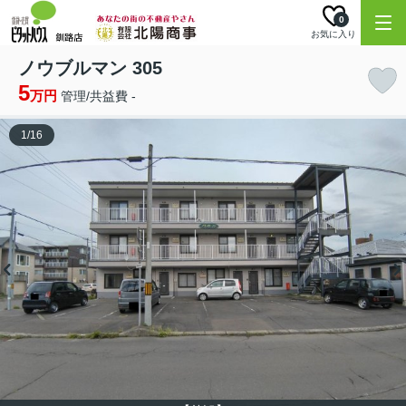
0
お気に入り
ノウブルマン 305
5
万円
管理/共益費 -
1
/
16