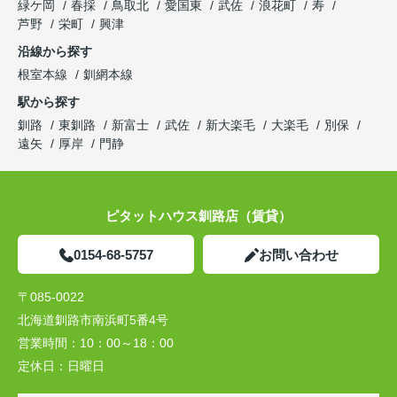
緑ケ岡
春採
鳥取北
愛国東
武佐
浪花町
寿
芦野
栄町
興津
沿線から探す
根室本線
釧網本線
駅から探す
釧路
東釧路
新富士
武佐
新大楽毛
大楽毛
別保
遠矢
厚岸
門静
ピタットハウス釧路店（賃貸）
0154-68-5757
お問い合わせ
〒085-0022
北海道釧路市南浜町5番4号
営業時間：
10：00～18：00
定休日：
日曜日