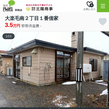
0
お気に入り
大楽毛南２丁目１番借家
3.5
万円
管理/共益費 -
1
/
13