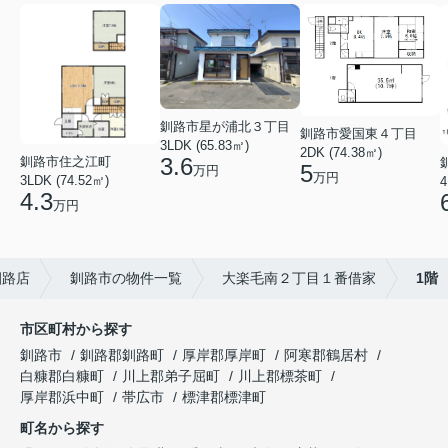
釧路市星が浦北３丁目
釧路市愛国東４丁目
3LDK (65.83㎡)
2DK (74.38㎡)
3.6
釧路市住之江町
5
万円
万円
3LDK (74.52㎡)
4
4.3
万円
釧路店
釧路市の物件一覧
大楽毛南２丁目１番借家
1階
市区町村から探す
釧路市
釧路郡釧路町
厚岸郡厚岸町
阿寒郡鶴居村
白糠郡白糠町
川上郡弟子屈町
川上郡標茶町
厚岸郡浜中町
帯広市
標津郡標津町
町名から探す