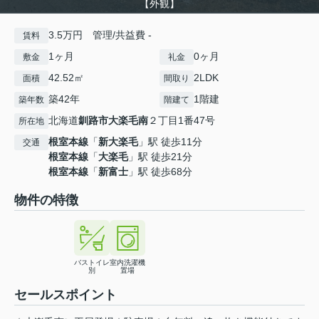
【外観】
3.5万円 管理/共益費 -
賃料
1ヶ月
0ヶ月
敷金
礼金
42.52㎡
2LDK
面積
間取り
築42年
1階建
築年数
階建て
北海道
釧路市
大楽毛南
２丁目1番47号
所在地
根室本線
「
新大楽毛
」駅 徒歩11分
交通
根室本線
「
大楽毛
」駅 徒歩21分
根室本線
「
新富士
」駅 徒歩68分
物件の特徴
バストイレ
室内洗濯機
別
置場
セールスポイント