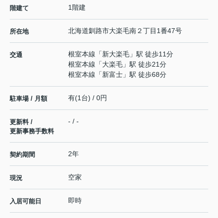
1階建
階建て
北海道
釧路市
大楽毛南
２丁目1番47号
所在地
根室本線
「
新大楽毛
」駅 徒歩11分
交通
根室本線
「
大楽毛
」駅 徒歩21分
根室本線
「
新富士
」駅 徒歩68分
有(1台) / 0円
駐車場 / 月額
- / -
更新料 /
更新事務手数料
2年
契約期間
空家
現況
即時
入居可能日