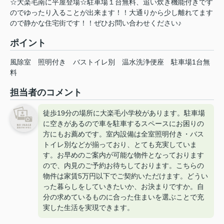
☆大楽毛南に平屋登場☆駐車場１台無料、追い炊き機能付きです
のでゆったり入ることが出来ます！！大通りから少し離れてます
ので静かな住宅街です！！ぜひお問い合わせください♪
ポイント
風除室
照明付き
バストイレ別
温水洗浄便座
駐車場1台無
料
担当者のコメント
徒歩19分の場所に大楽毛小学校があります。駐車場
に空きがあるので車を駐車するスペースにお困りの
方にもお薦めです。室内設備は全室照明付き・バス
トイレ別などが揃っており、とても充実していま
す。お早めのご案内が可能な物件となっております
ので、内見のご予約お待ちしております。こちらの
物件は家賃5万円以下でご契約いただけます。どうい
った暮らしをしていきたいか、お決まりですか。自
分の求めているものに合った住まいを選ぶことで充
実した生活を実現できます。