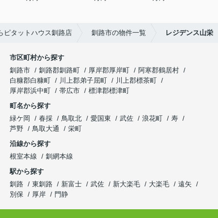
らピタットハウス釧路店
釧路市の物件一覧
レジデンス山栄
市区町村から探す
釧路市
釧路郡釧路町
厚岸郡厚岸町
阿寒郡鶴居村
白糠郡白糠町
川上郡弟子屈町
川上郡標茶町
厚岸郡浜中町
帯広市
標津郡標津町
町名から探す
緑ケ岡
春採
鳥取北
愛国東
武佐
浪花町
寿
芦野
鳥取大通
栄町
沿線から探す
根室本線
釧網本線
駅から探す
釧路
東釧路
新富士
武佐
新大楽毛
大楽毛
遠矢
別保
厚岸
門静