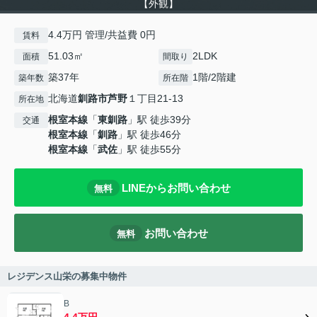
【外観】
4.4万円 管理/共益費 0円
賃料
51.03㎡
2LDK
面積
間取り
築37年
1階/2階建
築年数
所在階
北海道
釧路市
芦野
１丁目21-13
所在地
根室本線
「
東釧路
」駅 徒歩39分
交通
根室本線
「
釧路
」駅 徒歩46分
根室本線
「
武佐
」駅 徒歩55分
LINEからお問い合わせ
無料
お問い合わせ
無料
レジデンス山栄の募集中物件
B
4.4万円