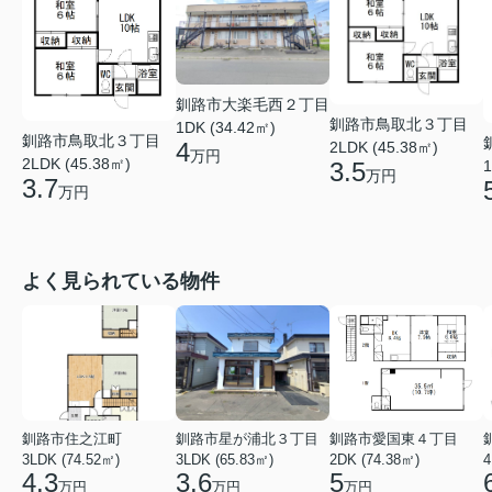
釧路市大楽毛西２丁目
釧路市鳥取北３丁目
1DK (34.42㎡)
釧路市鳥取北３丁目
4
2LDK (45.38㎡)
万円
2LDK (45.38㎡)
1
3.5
万円
3.7
万円
よく見られている物件
釧路市住之江町
釧路市星が浦北３丁目
釧路市愛国東４丁目
3LDK (74.52㎡)
3LDK (65.83㎡)
2DK (74.38㎡)
4
4.3
3.6
5
万円
万円
万円