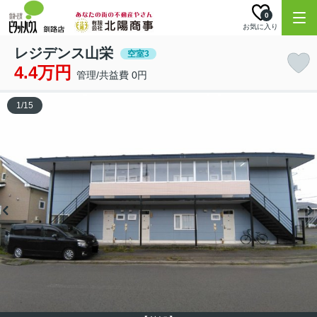
0
お気に入り
レジデンス山栄
空室3
4.4万円
管理/共益費 0円
1
/
15