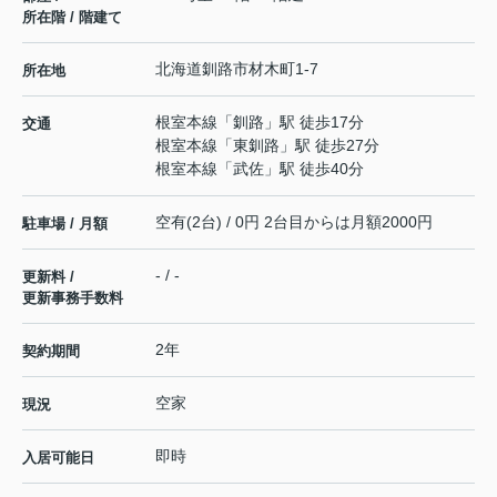
所在階 / 階建て
北海道
釧路市
材木町
1-7
所在地
根室本線
「
釧路
」駅 徒歩17分
交通
根室本線
「
東釧路
」駅 徒歩27分
根室本線
「
武佐
」駅 徒歩40分
空有(2台) / 0円 2台目からは月額2000円
駐車場 / 月額
- / -
更新料 /
更新事務手数料
2年
契約期間
空家
現況
即時
入居可能日