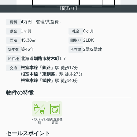
【間取り】
4万円 管理/共益費 -
賃料
1ヶ月
0ヶ月
敷金
礼金
45.38㎡
2LDK
面積
間取り
築46年
2階/2階建
築年数
所在階
北海道
釧路市
材木町
1-7
所在地
根室本線
「
釧路
」駅 徒歩17分
交通
根室本線
「
東釧路
」駅 徒歩27分
根室本線
「
武佐
」駅 徒歩40分
物件の特徴
バストイレ
室内洗濯機
別
置場
セールスポイント