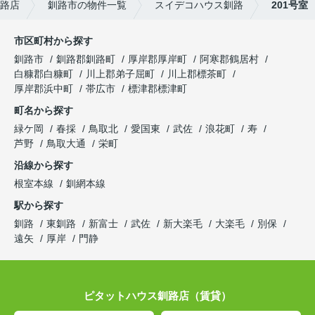
路店
釧路市の物件一覧
スイデコハウス釧路
201号室
市区町村から探す
釧路市
釧路郡釧路町
厚岸郡厚岸町
阿寒郡鶴居村
白糠郡白糠町
川上郡弟子屈町
川上郡標茶町
厚岸郡浜中町
帯広市
標津郡標津町
町名から探す
緑ケ岡
春採
鳥取北
愛国東
武佐
浪花町
寿
芦野
鳥取大通
栄町
沿線から探す
根室本線
釧網本線
駅から探す
釧路
東釧路
新富士
武佐
新大楽毛
大楽毛
別保
遠矢
厚岸
門静
ピタットハウス釧路店（賃貸）