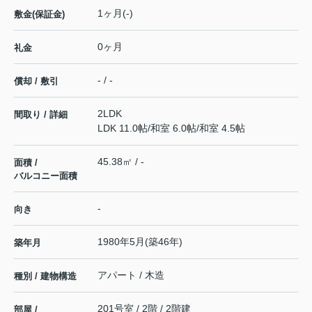
1ヶ月(-)
敷金(保証金)
0ヶ月
礼金
- / -
償却 / 敷引
2LDK
間取り / 詳細
LDK 11.0帖
/
和室 6.0帖
/
和室 4.5帖
45.38㎡ / -
面積 /
バルコニー面積
-
向き
1980年5月(築46年)
築年月
アパート / 木造
種別 / 建物構造
201号室 / 2階 / 2階建
部屋 /