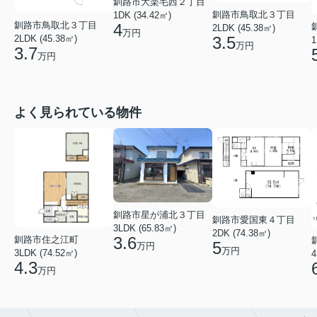
釧路市大楽毛西２丁目
釧路市鳥取北３丁目
1DK (34.42㎡)
釧路市鳥取北３丁目
4
2LDK (45.38㎡)
万円
2LDK (45.38㎡)
3.5
1
万円
3.7
万円
よく見られている物件
釧路市星が浦北３丁目
釧路市愛国東４丁目
3LDK (65.83㎡)
2DK (74.38㎡)
3.6
釧路市住之江町
5
万円
万円
3LDK (74.52㎡)
4
4.3
万円