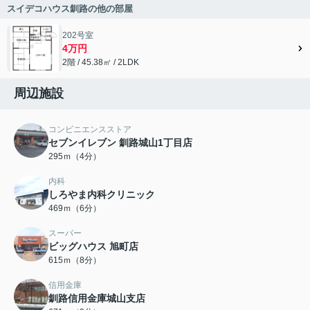
スイデコハウス釧路の他の部屋
202号室
4万円
2階 / 45.38㎡ / 2LDK
周辺施設
コンビニエンスストア
セブンイレブン 釧路城山1丁目店
295ｍ（4分）
内科
しろやま内科クリニック
469ｍ（6分）
スーパー
ビッグハウス 旭町店
615ｍ（8分）
信用金庫
釧路信用金庫城山支店