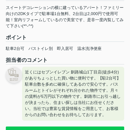
スイートデコレーションの横に建っているアパート！ファミリー
向けの2DKタイプで駐車場1台無料、2台目は2,000円で使用可
能！室内リフォームしているので美室です、是非一度内覧してみ
て下さい(*^-^*)
ポイント
駐車2台可
バストイレ別
即入居可
温水洗浄便座
担当者のコメント
近くにはセブンイレブン 釧路城山1丁目店(徒歩4分)
がありちょっとした買い物に便利です。【駐2台可】
駐車台数を多めに確保してあるので安心です。バス
ルームとトイレがそれぞれ分かれた物件です。月々
の賃料が5万円以下の物件です。釧路市にお引っ越し
が決まったら、住まい探しは当社にお任せくださ
い。当社では豊富な賃貸情報をご用意して、お客様
からのお問い合わせをお待ちしております。