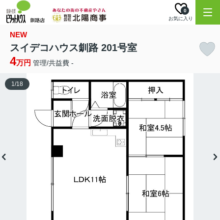
0
お気に入り
NEW
スイデコハウス釧路 201号室
4
万円
管理/共益費 -
1
/
18