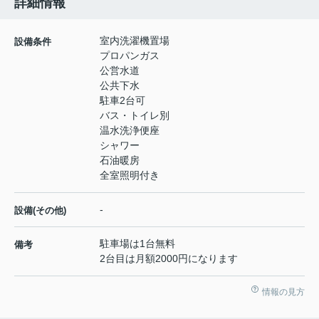
詳細情報
室内洗濯機置場
設備条件
プロパンガス
公営水道
公共下水
駐車2台可
バス・トイレ別
温水洗浄便座
シャワー
石油暖房
全室照明付き
-
設備(その他)
駐車場は1台無料
備考
2台目は月額2000円になります
情報の見方