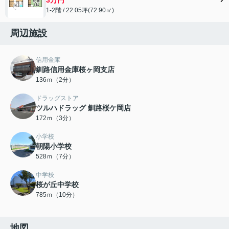
1-2階 / 22.05坪(72.90㎡)
周辺施設
信用金庫
釧路信用金庫桜ヶ岡支店
136ｍ（2分）
ドラッグストア
ツルハドラッグ 釧路桜ケ岡店
172ｍ（3分）
小学校
朝陽小学校
528ｍ（7分）
中学校
桜が丘中学校
785ｍ（10分）
地図