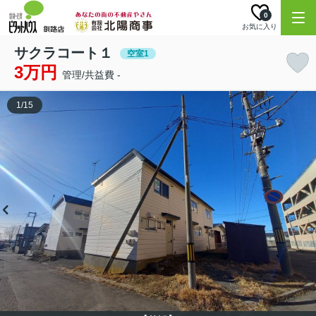
0
お気に入り
サクラコート１
空室1
3万円
管理/共益費 -
1
/
15