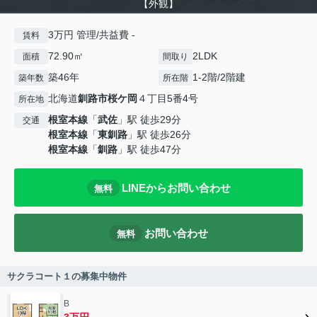
【外観】
3万円 管理/共益費 -
賃料
72.90㎡
2LDK
面積
間取り
築46年
1-2階/2階建
築年数
所在階
北海道
釧路市
桜ケ岡
４丁目5番4号
所在地
根室本線
「
武佐
」駅 徒歩29分
交通
根室本線
「
東釧路
」駅 徒歩26分
根室本線
「
釧路
」駅 徒歩47分
LINEからお問い合わせ
無料
お問い合わせ
無料
サクラコート１の募集中物件
B
3万円