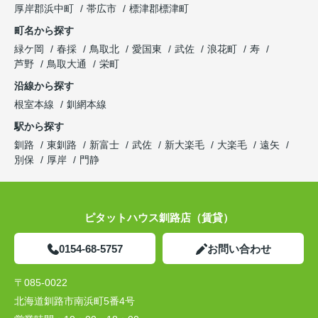
厚岸郡浜中町
帯広市
標津郡標津町
町名から探す
緑ケ岡
春採
鳥取北
愛国東
武佐
浪花町
寿
芦野
鳥取大通
栄町
沿線から探す
根室本線
釧網本線
駅から探す
釧路
東釧路
新富士
武佐
新大楽毛
大楽毛
遠矢
別保
厚岸
門静
ピタットハウス釧路店（賃貸）
0154-68-5757
お問い合わせ
〒085-0022
北海道釧路市南浜町5番4号