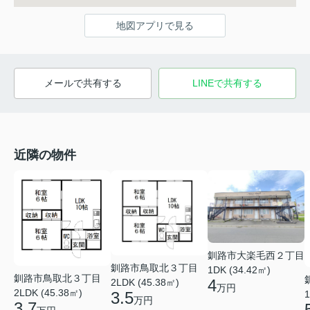
地図アプリで見る
メールで共有する
LINEで共有する
近隣の物件
釧路市大楽毛西２丁目
釧路市鳥取北３丁目
1DK (34.42㎡)
釧路市鳥取北３丁目
4
2LDK (45.38㎡)
万円
2LDK (45.38㎡)
1
3.5
万円
3.7