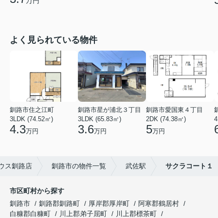
万円
よく見られている物件
釧路市住之江町
釧路市星が浦北３丁目
釧路市愛国東４丁目
3LDK (74.52㎡)
3LDK (65.83㎡)
2DK (74.38㎡)
4
4.3
3.6
5
万円
万円
万円
ウス釧路店
釧路市の物件一覧
武佐駅
サクラコート１
市区町村から探す
釧路市
釧路郡釧路町
厚岸郡厚岸町
阿寒郡鶴居村
白糠郡白糠町
川上郡弟子屈町
川上郡標茶町