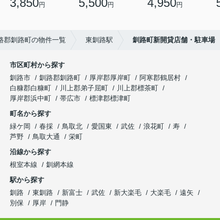
3,850
5,500
4,950
円
円
円
路郡釧路町の物件一覧
東釧路駅
釧路町新開貸店舗・駐車場
市区町村から探す
釧路市
釧路郡釧路町
厚岸郡厚岸町
阿寒郡鶴居村
白糠郡白糠町
川上郡弟子屈町
川上郡標茶町
厚岸郡浜中町
帯広市
標津郡標津町
町名から探す
緑ケ岡
春採
鳥取北
愛国東
武佐
浪花町
寿
芦野
鳥取大通
栄町
沿線から探す
根室本線
釧網本線
駅から探す
釧路
東釧路
新富士
武佐
新大楽毛
大楽毛
遠矢
別保
厚岸
門静