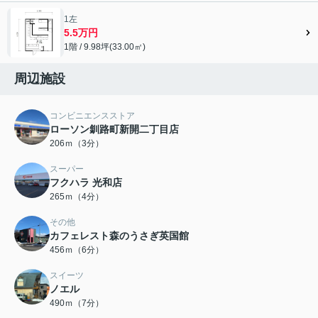
1左
5.5万円
1階 / 9.98坪(33.00㎡)
周辺施設
コンビニエンスストア
ローソン釧路町新開二丁目店
206ｍ（3分）
スーパー
フクハラ 光和店
265ｍ（4分）
その他
カフェレスト森のうさぎ英国館
456ｍ（6分）
スイーツ
ノエル
490ｍ（7分）