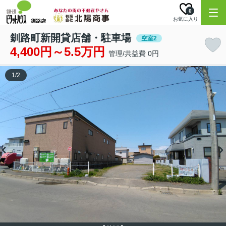
0
お気に入り
釧路町新開貸店舗・駐車場
空室2
4,400円～5.5万円
管理/共益費 0円
1
/
2