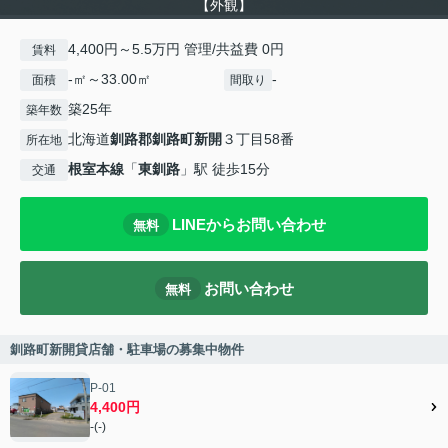
【外観】
4,400円～5.5万円 管理/共益費 0円
賃料
-㎡～33.00㎡
-
面積
間取り
築25年
築年数
北海道
釧路郡釧路町
新開
３丁目58番
所在地
根室本線
「
東釧路
」駅 徒歩15分
交通
LINEからお問い合わせ
無料
お問い合わせ
無料
釧路町新開貸店舗・駐車場の募集中物件
P-01
4,400円
-(-)