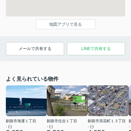
地図アプリで見る
メールで共有する
LINEで共有する
よく見られている物件
釧路市海運１丁目
釧路市住吉１丁目
釧路市浪花町１３丁目
- (-)
- (-)
- (-)
- 