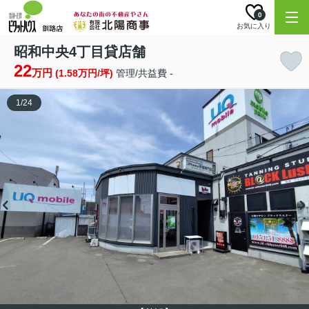
0
お気に入り
昭和中央4丁目貸店舗
22
万円
(1.58万円/坪)
管理/共益費 -
1
/
24