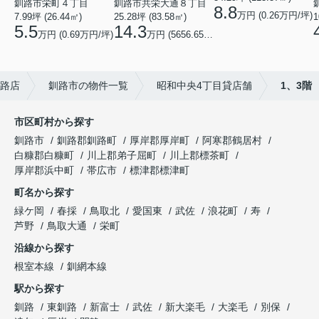
釧路市栄町４丁目
釧路市共栄大通８丁目
8.8
万円 (0.26万円/坪)
7.99坪 (26.44㎡)
25.28坪 (83.58㎡)
1
5.5
14.3
万円 (0.69万円/坪)
万円 (5656.65円/坪)
路店
釧路市の物件一覧
昭和中央4丁目貸店舗
1、3階
市区町村から探す
釧路市
釧路郡釧路町
厚岸郡厚岸町
阿寒郡鶴居村
白糠郡白糠町
川上郡弟子屈町
川上郡標茶町
厚岸郡浜中町
帯広市
標津郡標津町
町名から探す
緑ケ岡
春採
鳥取北
愛国東
武佐
浪花町
寿
芦野
鳥取大通
栄町
沿線から探す
根室本線
釧網本線
駅から探す
釧路
東釧路
新富士
武佐
新大楽毛
大楽毛
別保