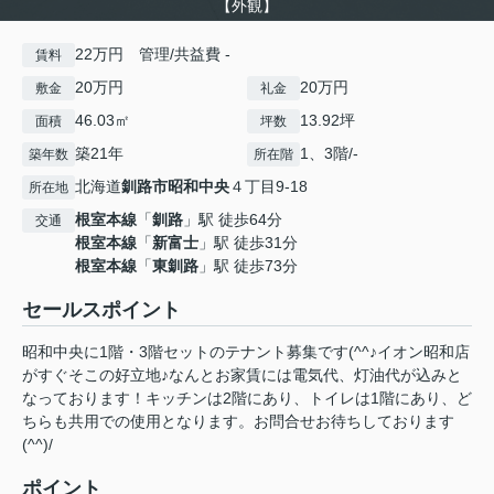
【外観】
22万円 管理/共益費 -
賃料
20万円
20万円
敷金
礼金
46.03㎡
13.92坪
面積
坪数
築21年
1、3階/-
築年数
所在階
北海道
釧路市
昭和中央
４丁目9-18
所在地
根室本線
「
釧路
」駅 徒歩64分
交通
根室本線
「
新富士
」駅 徒歩31分
根室本線
「
東釧路
」駅 徒歩73分
セールスポイント
昭和中央に1階・3階セットのテナント募集です(^^♪イオン昭和店
がすぐそこの好立地♪なんとお家賃には電気代、灯油代が込みと
なっております！キッチンは2階にあり、トイレは1階にあり、ど
ちらも共用での使用となります。お問合せお待ちしております
(^^)/
ポイント