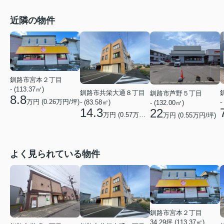
近隣の物件
釧路市宮本２丁目
- (113.37㎡)
釧路市共栄大通８丁目
釧路市芦野５丁目
8.8
万円 (
0.26
万円/坪)
- (83.58㎡)
-
- (132.00㎡)
14.3
22
万円 (
0.57
万円/坪)
万円 (
0.55
万円/坪)
よく見られている物件
釧路市宮本２丁目
34.29坪 (113.37㎡)