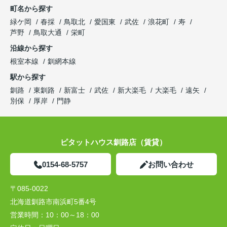
町名から探す
緑ケ岡
春採
鳥取北
愛国東
武佐
浪花町
寿
芦野
鳥取大通
栄町
沿線から探す
根室本線
釧網本線
駅から探す
釧路
東釧路
新富士
武佐
新大楽毛
大楽毛
遠矢
別保
厚岸
門静
ピタットハウス釧路店（賃貸）
0154-68-5757
お問い合わせ
〒085-0022
北海道釧路市南浜町5番4号
営業時間：
10：00～18：00