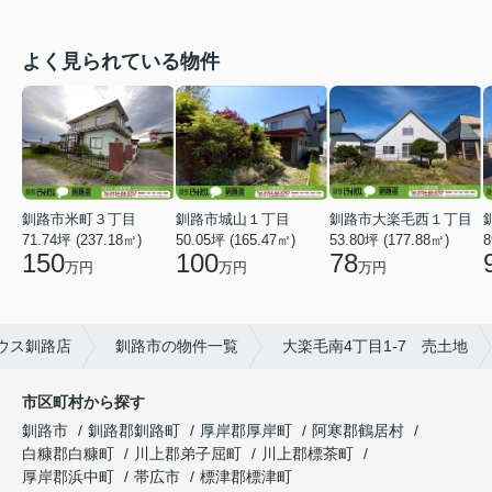
よく見られている物件
釧路市米町３丁目
釧路市城山１丁目
釧路市大楽毛西１丁目
71.74坪 (237.18㎡)
8
50.05坪 (165.47㎡)
53.80坪 (177.88㎡)
150
100
78
万円
万円
万円
ウス釧路店
釧路市の物件一覧
大楽毛南4丁目1-7 売土地
市区町村から探す
釧路市
釧路郡釧路町
厚岸郡厚岸町
阿寒郡鶴居村
白糠郡白糠町
川上郡弟子屈町
川上郡標茶町
厚岸郡浜中町
帯広市
標津郡標津町