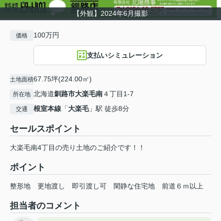
【外観】2024年6月撮影
100万円
価格
支払いシミュレーション
67.75坪(224.00㎡)
土地面積
北海道
釧路市
大楽毛南
４丁目1-7
所在地
根室本線
「
大楽毛
」駅 徒歩8分
交通
セールスポイント
大楽毛南4丁目の売り土地のご紹介です！！
ポイント
整形地
更地渡し
即引渡し可
閑静な住宅地
前道６ｍ以上
担当者のコメント