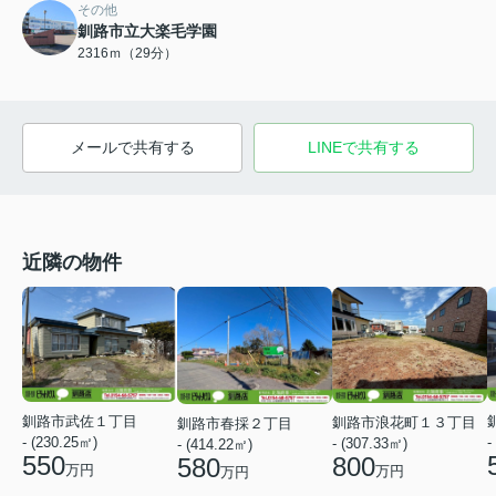
その他
釧路市立大楽毛学園
2316ｍ（29分）
メールで共有する
LINEで共有する
近隣の物件
釧路市武佐１丁目
釧路市浪花町１３丁目
釧路市春採２丁目
- (230.25㎡)
-
- (307.33㎡)
- (414.22㎡)
550
800
580
万円
万円
万円