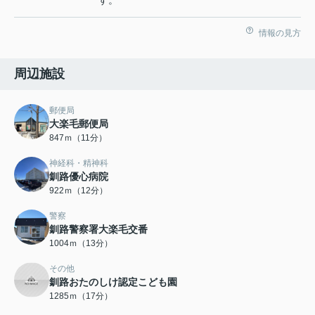
す。
情報の見方
周辺施設
郵便局
大楽毛郵便局
847ｍ（11分）
神経科・精神科
釧路優心病院
922ｍ（12分）
警察
釧路警察署大楽毛交番
1004ｍ（13分）
その他
釧路おたのしけ認定こども園
1285ｍ（17分）