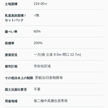
224.00㎡
土地面積
-/無
私道負担面積 /
セットバック
60%
建ぺい率
200%
容積率
一方(南 公道 8.0m 間口 12.7m)
接道状況
市街化区域
都市計画
景観法/日影制限有
その他法令上の制限
不要
国土法届出要否
第二種中高層住居専用
用途地域