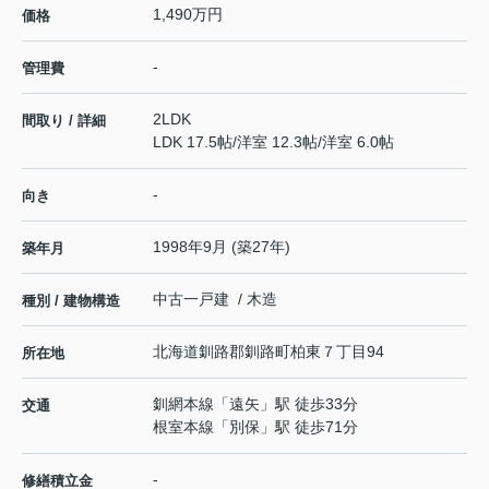
1,490万円
価格
-
管理費
2LDK
間取り / 詳細
LDK 17.5帖
/
洋室 12.3帖
/
洋室 6.0帖
-
向き
1998年9月 (築27年)
築年月
中古一戸建 / 木造
種別 / 建物構造
北海道
釧路郡釧路町
柏東
７丁目94
所在地
釧網本線
「
遠矢
」駅 徒歩33分
交通
根室本線
「
別保
」駅 徒歩71分
-
修繕積立金