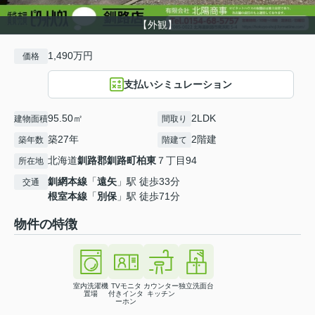
【外観】
1,490万円
価格
支払いシミュレーション
95.50㎡
2LDK
建物面積
間取り
築27年
2階建
築年数
階建て
北海道
釧路郡釧路町
柏東
７丁目94
所在地
釧網本線
「
遠矢
」駅 徒歩33分
交通
根室本線
「
別保
」駅 徒歩71分
物件の特徴
室内洗濯機
TVモニタ
カウンター
独立洗面台
置場
付きインタ
キッチン
ーホン