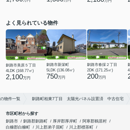
万円
万円
万円
よく見られている物件
釧路市新栄町
釧路市春採２丁目
釧路市美原５丁目
5LDK (136.08㎡)
2DK (171.25㎡)
4
4LDK (168.77㎡)
750
200
2,100
万円
万円
万円
の物件一覧
釧路町柏東7丁目 太陽光パネル設置済 中古住宅
市区町村から探す
釧路市
釧路郡釧路町
厚岸郡厚岸町
阿寒郡鶴居村
白糠郡白糠町
川上郡弟子屈町
川上郡標茶町