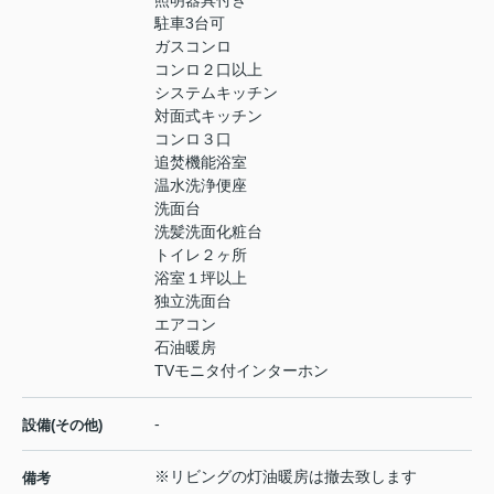
照明器具付き
駐車3台可
ガスコンロ
コンロ２口以上
システムキッチン
対面式キッチン
コンロ３口
追焚機能浴室
温水洗浄便座
洗面台
洗髪洗面化粧台
トイレ２ヶ所
浴室１坪以上
独立洗面台
エアコン
石油暖房
TVモニタ付インターホン
-
設備(その他)
※リビングの灯油暖房は撤去致します
備考