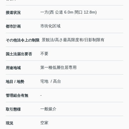
一方(西 公道 6.0m 間口 12.8m)
接道状況
市街化区域
都市計画
景観法/高さ最高限度有/日影制限有
その他法令上の制限
不要
国土法届出要否
第一種低層住居専用
用途地域
宅地 / 高台
地目 / 地勢
-
管理組合有無
一般媒介
取引態様
空家
現況