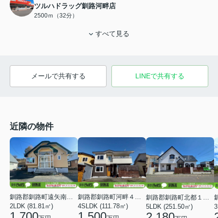
ツルハドラッグ釧路河畔店
2500ｍ（32分）
すべて見る
メールで共有する
LINEで共有する
近隣の物件
釧路郡釧路町河畔４丁目
釧路郡釧路町遠矢南４丁目
釧路郡釧路町北都１丁目
4SLDK (111.78㎡)
2LDK (81.81㎡)
5LDK (251.50㎡)
3
1,500
1,700
2,180