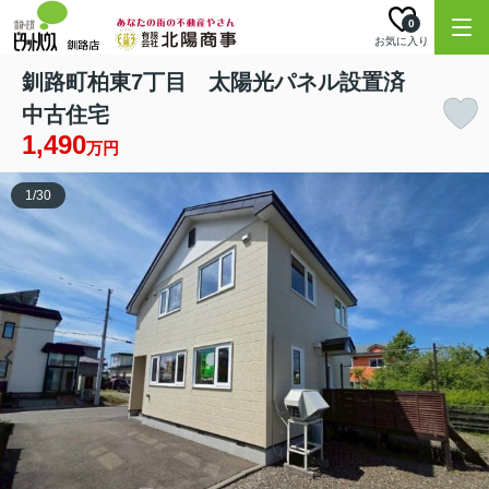
0
お気に入り
釧路町柏東7丁目 太陽光パネル設置済
中古住宅
1,490
万円
1
/
30