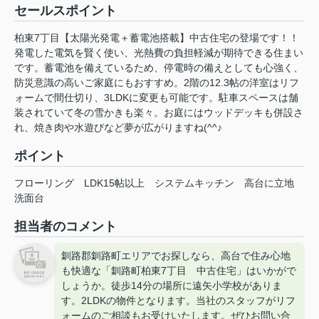
セールスポイント
柏東7丁目【太陽光発電＋蓄電池搭載】中古住宅の登場です！！
発電した電気を賢く使い、光熱費の負担軽減が期待できる住まい
です。蓄電池を備えているため、停電時の備えとしても心強く、
防災意識の高いご家庭にもおすすめ。2階の12.3帖の洋室はリフ
ォームで間仕切り、3LDKに変更も可能です。駐車スペースは舗
装されていて冬の雪かきも楽々。お庭にはウッドデッキも併設さ
れ、焼き肉や水遊びなど夢が広がりますね(^^♪
ポイント
フローリング
LDK15帖以上
システムキッチン
高台に立地
洗面台
担当者のコメント
釧路郡釧路町エリアでお探しなら、高台で住み心地
も快適な「釧路町柏東7丁目 中古住宅」はいかがで
しょうか。徒歩14分の場所に遠矢小学校がありま
す。2LDKの物件となります。当社のスタッフがリフ
ォームのご相談もお受けいたします。ぜひお問い合