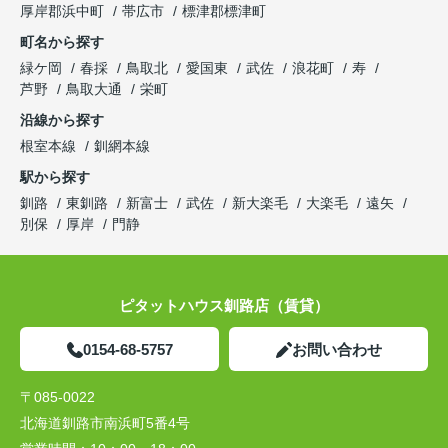
厚岸郡浜中町
帯広市
標津郡標津町
町名から探す
緑ケ岡
春採
鳥取北
愛国東
武佐
浪花町
寿
芦野
鳥取大通
栄町
沿線から探す
根室本線
釧網本線
駅から探す
釧路
東釧路
新富士
武佐
新大楽毛
大楽毛
遠矢
別保
厚岸
門静
ピタットハウス釧路店（賃貸）
0154-68-5757
お問い合わせ
〒085-0022
北海道釧路市南浜町5番4号