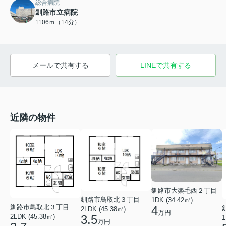
総合病院
釧路市立病院
1106ｍ（14分）
メールで共有する
LINEで共有する
近隣の物件
釧路市大楽毛西２丁目
釧路市鳥取北３丁目
1DK (34.42㎡)
釧路市鳥取北３丁目
4
2LDK (45.38㎡)
万円
2LDK (45.38㎡)
3.5
1
万円