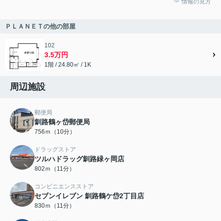
情報の見方
ＰＬＡＮＥＴの他の部屋
102
3.5万円
1階 / 24.80㎡ / 1K
周辺施設
郵便局
釧路鶴ヶ岱郵便局
756ｍ（10分）
ドラッグストア
ツルハドラッグ釧路緑ヶ岡店
802ｍ（11分）
コンビニエンスストア
セブンイレブン 釧路鶴ケ岱2丁目店
830ｍ（11分）