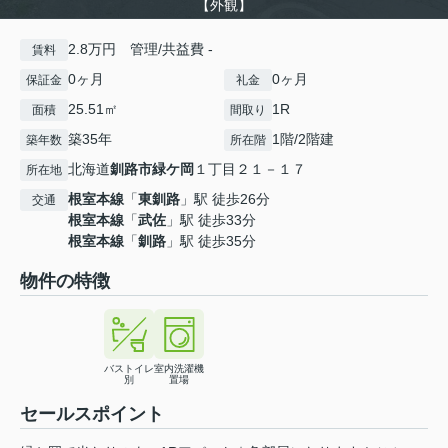
【外観】
2.8万円 管理/共益費 -
賃料
0ヶ月
0ヶ月
保証金
礼金
25.51㎡
1R
面積
間取り
築35年
1階/2階建
築年数
所在階
北海道
釧路市
緑ケ岡
１丁目２１－１７
所在地
根室本線
「
東釧路
」駅 徒歩26分
交通
根室本線
「
武佐
」駅 徒歩33分
根室本線
「
釧路
」駅 徒歩35分
物件の特徴
バストイレ
室内洗濯機
別
置場
セールスポイント