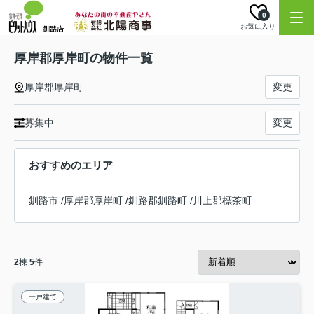
0
お気に入り
厚岸郡厚岸町の物件一覧
厚岸郡厚岸町
変更
募集中
変更
おすすめのエリア
釧路市
/
厚岸郡厚岸町
/
釧路郡釧路町
/
川上郡標茶町
2
棟
5
件
一戸建て