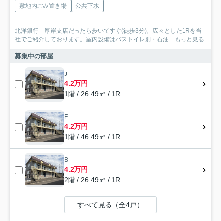
敷地内ごみ置き場
公共下水
北洋銀行 厚岸支店だったら歩いてすぐ(徒歩3分)。広々とした1Rを当
社でご紹介しております。室内設備はバストイレ別・石油...
もっと見る
募集中の部屋
J
4.2万円
1階 / 26.49㎡ / 1R
F
4.2万円
1階 / 46.49㎡ / 1R
B
4.2万円
2階 / 26.49㎡ / 1R
すべて見る（全4戸）