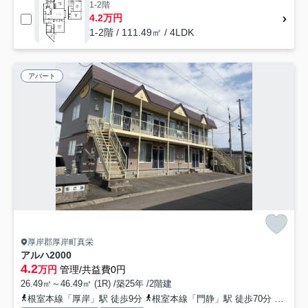
1-2階
4.2万円
1-2階 / 111.49㎡ / 4LDK
アパート
厚岸郡厚岸町真栄
アルハ2000
4.2
万円
管理/共益費0円
26.49㎡～46.49㎡ (1R) /築25年 /2階建
根室本線「厚岸」駅 徒歩9分
根室本線「門静」駅 徒歩70分
根室本