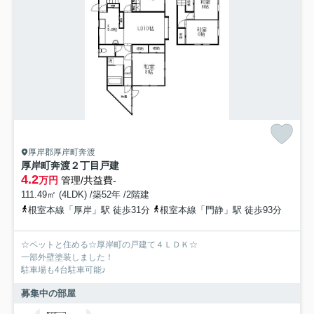
厚岸郡厚岸町奔渡
厚岸町奔渡２丁目戸建
4.2
万円
管理/共益費-
111.49㎡ (4LDK) /築52年 /2階建
根室本線「厚岸」駅 徒歩31分
根室本線「門静」駅 徒歩93分
☆ペットと住める☆厚岸町の戸建て４ＬＤＫ☆
一部外壁塗装しました！
駐車場も4台駐車可能♪
募集中の部屋