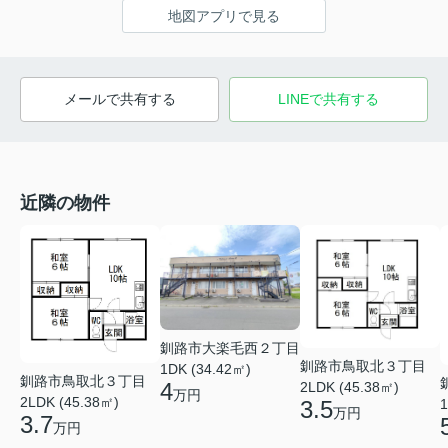
地図アプリで見る
メールで共有する
LINEで共有する
近隣の物件
釧路市大楽毛西２丁目
釧路市鳥取北３丁目
1DK (34.42㎡)
釧路市鳥取北３丁目
4
2LDK (45.38㎡)
万円
2LDK (45.38㎡)
1
3.5
万円
3.7
万円