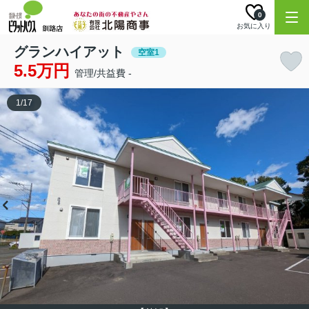
0
お気に入り
グランハイアット
空室1
5.5万円
管理/共益費 -
1
/
17