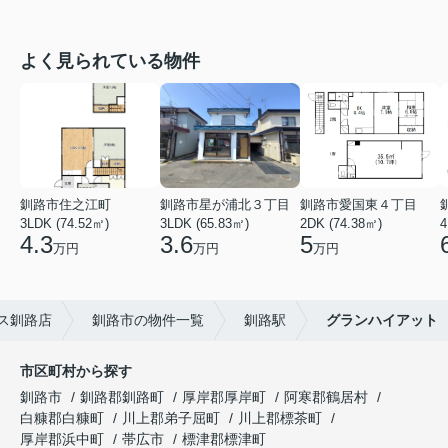
よく見られている物件
釧路市住之江町
釧路市星が浦北３丁目
釧路市愛国東４丁目
3LDK (74.52㎡)
3LDK (65.83㎡)
2DK (74.38㎡)
4
4.3
3.6
5
万円
万円
万円
ス釧路店
釧路市の物件一覧
釧路駅
グランハイアット
市区町村から探す
釧路市
釧路郡釧路町
厚岸郡厚岸町
阿寒郡鶴居村
白糠郡白糠町
川上郡弟子屈町
川上郡標茶町
厚岸郡浜中町
帯広市
標津郡標津町