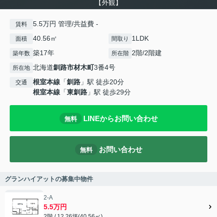
【外観】
5.5万円 管理/共益費 -
賃料
40.56㎡
1LDK
面積
間取り
築17年
2階/2階建
築年数
所在階
北海道
釧路市
材木町
3番4号
所在地
根室本線
「
釧路
」駅 徒歩20分
交通
根室本線
「
東釧路
」駅 徒歩29分
LINEからお問い合わせ
無料
お問い合わせ
無料
グランハイアットの募集中物件
2-A
5.5万円
2階 / 12.26坪(40.56㎡)