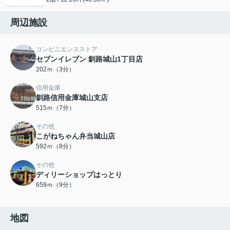
周辺施設
コンビニエンスストア
セブンイレブン 釧路城山1丁目店
202ｍ（3分）
信用金庫
釧路信用金庫城山支店
515ｍ（7分）
その他
こがねちゃん弁当城山店
592ｍ（8分）
その他
ディリーショップはっとり
659ｍ（9分）
地図