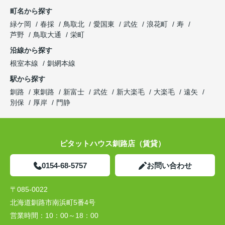
町名から探す
緑ケ岡
春採
鳥取北
愛国東
武佐
浪花町
寿
芦野
鳥取大通
栄町
沿線から探す
根室本線
釧網本線
駅から探す
釧路
東釧路
新富士
武佐
新大楽毛
大楽毛
遠矢
別保
厚岸
門静
ピタットハウス釧路店（賃貸）
0154-68-5757
お問い合わせ
〒085-0022
北海道釧路市南浜町5番4号
営業時間：
10：00～18：00