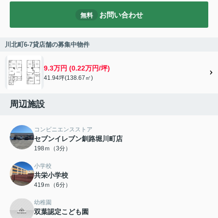
お問い合わせ
無料
川北町6-7貸店舗の募集中物件
9.3万円 (0.22万円/坪)
41.94坪(138.67㎡)
周辺施設
コンビニエンスストア
セブンイレブン釧路堀川町店
198ｍ（3分）
小学校
共栄小学校
419ｍ（6分）
幼稚園
双葉認定こども園