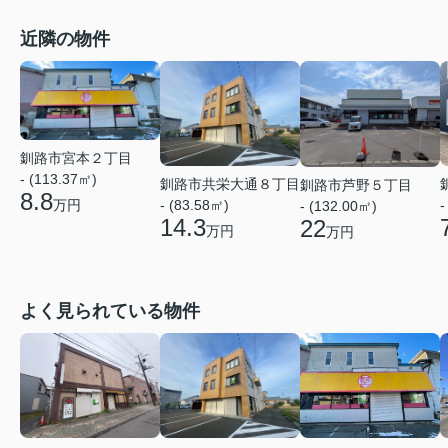
近隣の物件
釧路市宮本２丁目
- (113.37㎡)
釧路市共栄大通８丁目
釧路市芦野５丁目
8.8
万円
- (83.58㎡)
-
- (132.00㎡)
14.3
22
万円
万円
よく見られている物件