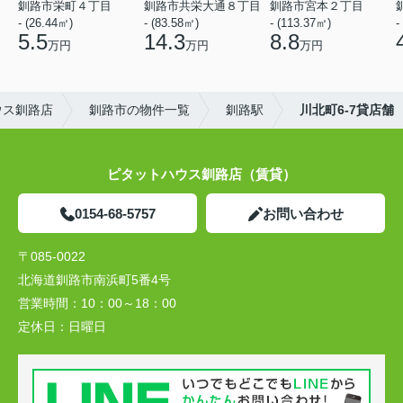
釧路市栄町４丁目
釧路市共栄大通８丁目
釧路市宮本２丁目
- (26.44㎡)
- (83.58㎡)
- (113.37㎡)
-
5.5
14.3
8.8
万円
万円
万円
ウス釧路店
釧路市の物件一覧
釧路駅
川北町6-7貸店舗
ピタットハウス釧路店（賃貸）
0154-68-5757
お問い合わせ
〒085-0022
北海道釧路市南浜町5番4号
営業時間：
10：00～18：00
定休日：
日曜日