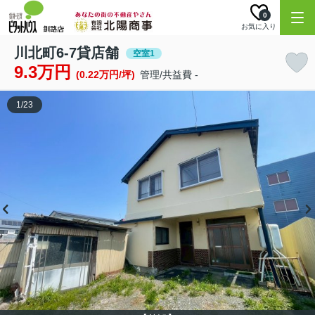
0
お気に入り
川北町6-7貸店舗
空室1
9.3万円
(0.22万円/坪)
管理/共益費 -
1
/
23