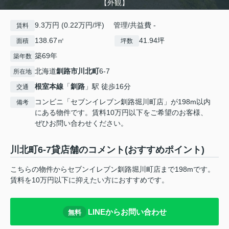
【外観】
9.3万円 (0.22万円/坪) 管理/共益費 -
賃料
138.67㎡
41.94坪
面積
坪数
築69年
築年数
北海道
釧路市
川北町
6-7
所在地
根室本線
「
釧路
」駅 徒歩16分
交通
コンビニ「セブンイレブン釧路堀川町店」が198m以内
備考
にある物件です。賃料10万円以下をご希望のお客様、
ぜひお問い合わせください。
川北町6-7貸店舗のコメント(おすすめポイント)
こちらの物件からセブンイレブン釧路堀川町店まで198mです。
賃料を10万円以下に抑えたい方におすすめです。
LINEからお問い合わせ
無料