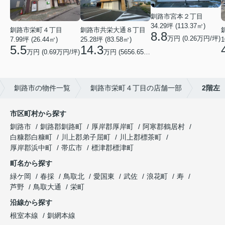
釧路市宮本２丁目
34.29坪 (113.37㎡)
釧路市栄町４丁目
釧路市共栄大通８丁目
8.8
万円 (0.26万円/坪)
7.99坪 (26.44㎡)
25.28坪 (83.58㎡)
1
5.5
14.3
万円 (0.69万円/坪)
万円 (5656.65円/坪)
釧路市の物件一覧
釧路市栄町４丁目の店舗一部
2階左
市区町村から探す
釧路市
釧路郡釧路町
厚岸郡厚岸町
阿寒郡鶴居村
白糠郡白糠町
川上郡弟子屈町
川上郡標茶町
厚岸郡浜中町
帯広市
標津郡標津町
町名から探す
緑ケ岡
春採
鳥取北
愛国東
武佐
浪花町
寿
芦野
鳥取大通
栄町
沿線から探す
根室本線
釧網本線