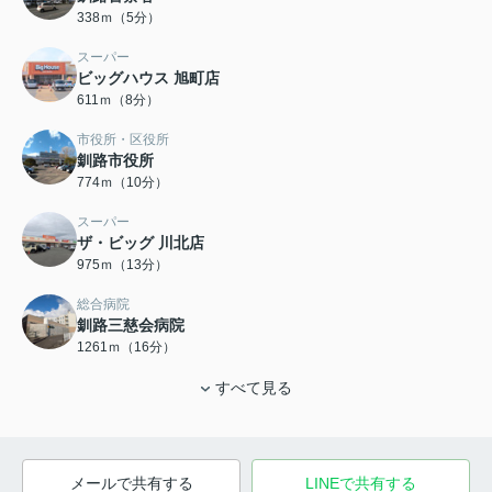
338ｍ（5分）
スーパー
ビッグハウス 旭町店
611ｍ（8分）
市役所・区役所
釧路市役所
774ｍ（10分）
スーパー
ザ・ビッグ 川北店
975ｍ（13分）
総合病院
釧路三慈会病院
1261ｍ（16分）
すべて見る
メールで共有する
LINEで共有する