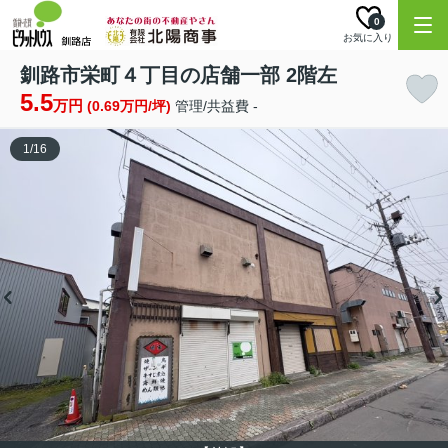
0
お気に入り
釧路市栄町４丁目の店舗一部 2階左
5.5
万円
(0.69万円/坪)
管理/共益費 -
1
/
16