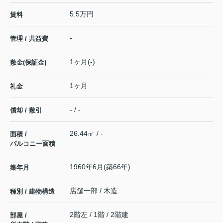
5.5万円
賃料
-
管理 / 共益費
1ヶ月(-)
敷金(保証金)
1ヶ月
礼金
- / -
償却 / 敷引
26.44㎡ / -
面積 /
バルコニー面積
1960年6月(築66年)
築年月
店舗一部 / 木造
種別 / 建物構造
2階左 / 1階 / 2階建
部屋 /