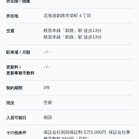
所在階 / 階建
北海道
釧路市
栄町
４丁目
所在地
根室本線
「
釧路
」駅 徒歩13分
交通
根室本線
「
釧路
」駅 徒歩13分
- / -
駐車場 / 月額
- / -
更新料 /
更新事務手数料
3年
契約期間
空家
現況
相談
入居可能日
保証会社初回保証料:5万5,000円 保証会社事
その他条件
務手数料:550円（月額）