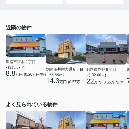
近隣の物件
釧路市宮本２丁目
- (113.37㎡)
釧路市共栄大通８丁目
釧路市芦野５丁目
8.8
万円 (
0.26
万円/坪)
- (83.58㎡)
-
- (132.00㎡)
14.3
22
万円 (
0.57
万円/坪)
万円 (
0.55
万円/坪)
よく見られている物件