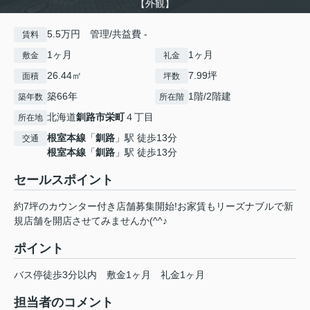
【外観】
5.5万円 管理/共益費 -
賃料
1ヶ月
1ヶ月
敷金
礼金
26.44㎡
7.99坪
面積
坪数
築66年
1階/2階建
築年数
所在階
北海道
釧路市
栄町
４丁目
所在地
根室本線
「
釧路
」駅 徒歩13分
交通
根室本線
「
釧路
」駅 徒歩13分
セールスポイント
約7坪のカウンター付き店舗募集開始!お家賃もリーズナブルで新
規店舗を開店させてみませんか(^^♪
ポイント
バス停徒歩3分以内
敷金1ヶ月
礼金1ヶ月
担当者のコメント