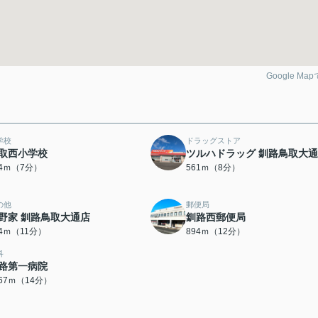
Google Ma
学校
ドラッグストア
取西小学校
ツルハドラッグ 釧路鳥取大
44ｍ（7分）
561ｍ（8分）
の他
郵便局
野家 釧路鳥取大通店
釧路西郵便局
24ｍ（11分）
894ｍ（12分）
科
路第一病院
067ｍ（14分）