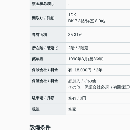
敷金積み増し
-
1DK
間取り / 詳細
DK 7.8帖
/
洋室 8.0帖
35.31㎡
専有面積
2階 / 2階建
所在階 / 階建て
1990年3月(築36年)
築年月
保険会社 / 料金
有 18,000円 / 2年
保証会社 / 料金
必加入 / その他
その他 保証会社必須（初回保証
駐車場 / 月額
空有 / 0円
空家
現況
設備条件