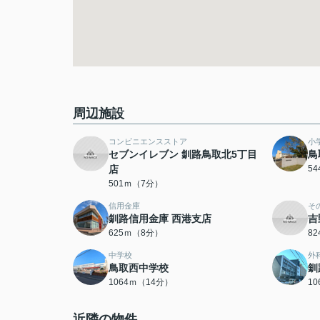
周辺施設
コンビニエンスストア
小
セブンイレブン 釧路鳥取北5丁目
鳥
店
5
501ｍ（7分）
信用金庫
そ
釧路信用金庫 西港支店
吉
625ｍ（8分）
8
中学校
外
鳥取西中学校
釧
1064ｍ（14分）
1
近隣の物件