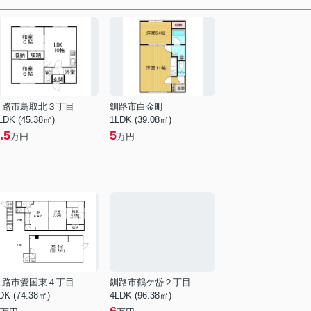
釧路市鳥取北３丁目
釧路市白金町
LDK (45.38㎡)
1LDK (39.08㎡)
.5
5
万円
万円
釧路市愛国東４丁目
釧路市鶴ケ岱２丁目
DK (74.38㎡)
4LDK (96.38㎡)