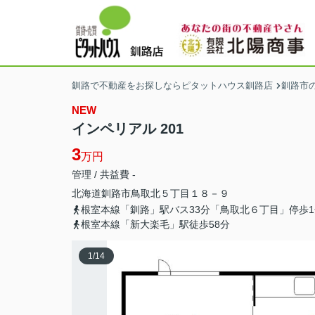
釧路で不動産をお探しならピタットハウス釧路店
釧路市
NEW
インペリアル 201
3
万円
管理 / 共益費 -
北海道
釧路市
鳥取北
５丁目１８－９
根室本線「釧路」駅バス33分「鳥取北６丁目」停歩1
根室本線「新大楽毛」駅徒歩58分
1
/
14