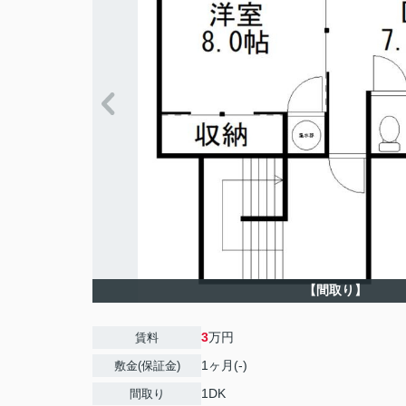
【間取り】
3
万円
賃料
1ヶ月(-)
敷金(保証金)
1DK
間取り