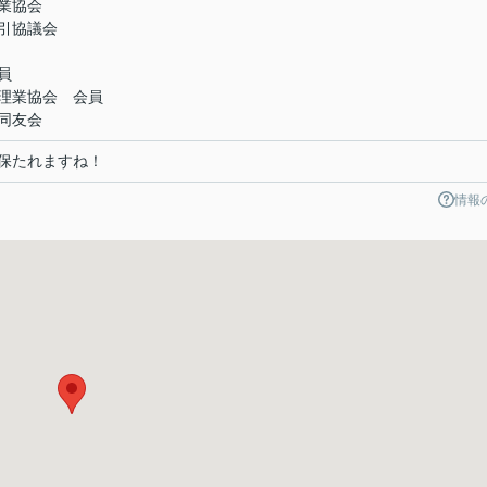
業協会
引協議会
員
理業協会 会員
同友会
保たれますね！
情報