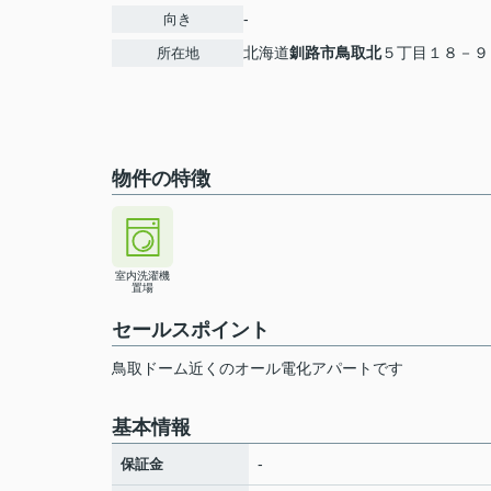
-
向き
北海道
釧路市
鳥取北
５丁目１８－９
所在地
物件の特徴
室内洗濯機
置場
セールスポイント
鳥取ドーム近くのオール電化アパートです
基本情報
-
保証金