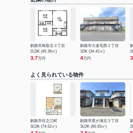
釧路市鳥取北３丁目
釧路市大楽毛西２丁目
2LDK (45.38㎡)
1DK (34.42㎡)
2
3.7
4
3
万円
万円
よく見られている物件
釧路市住之江町
釧路市星が浦北３丁目
3LDK (74.52㎡)
3LDK (65.83㎡)
2