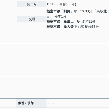
1990年3月(築36年)
築年月
根室本線
「
釧路
」駅 バス33分 「鳥取北
目」 停歩1分
交通
根室本線
「
新富士
」駅 徒歩31分
根室本線
「
新大楽毛
」駅 徒歩58分
- / -
敷引 / 償却